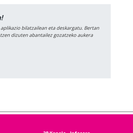
!
 aplikazio bilatzailean eta deskargatu. Bertan
intzen dizuten abantailez gozatzeko aukera