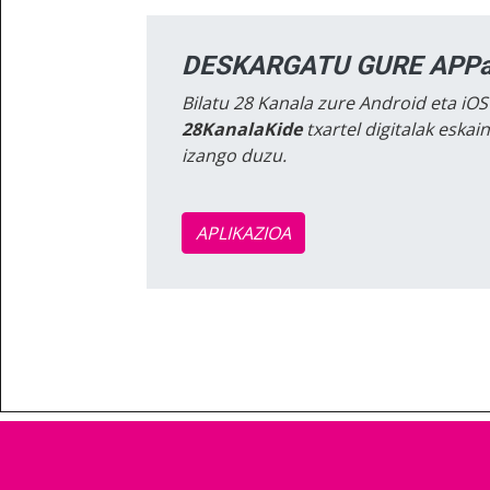
DESKARGATU GURE APPa
Bilatu 28 Kanala zure Android eta iOS
28KanalaKide
txartel digitalak eska
izango duzu.
APLIKAZIOA