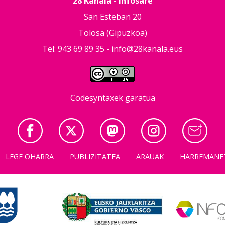
28 Kanala - Infosare
San Esteban 20
Tolosa (Gipuzkoa)
Tel: 943 69 89 35 -
info@28kanala.eus
Codesyntaxek garatua
LEGE OHARRA
PUBLIZITATEA
ARAUAK
HARREMANE