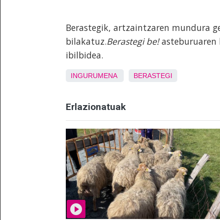
Berastegik, artzaintzaren mundura ge
bilakatuz.
Berastegi be!
asteburuaren b
ibilbidea.
INGURUMENA
BERASTEGI
Erlazionatuak