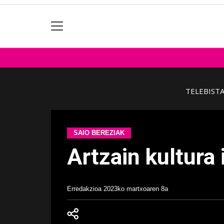
TELEBIST
SAIO BEREZIAK
Artzain kultura 
Erredakzioa
2023ko martxoaren 8a