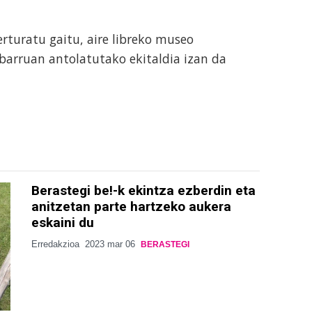
rturatu gaitu, aire libreko museo
arruan antolatutako ekitaldia izan da
Berastegi be!-k ekintza ezberdin eta
anitzetan parte hartzeko aukera
eskaini du
Erredakzioa
2023 mar 06
BERASTEGI