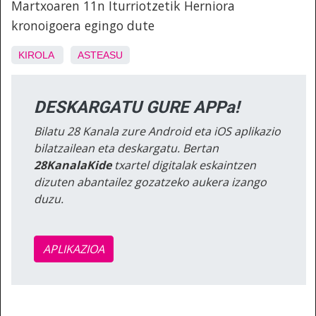
Martxoaren 11n Iturriotzetik Herniora
kronoigoera egingo dute
KIROLA
ASTEASU
DESKARGATU GURE APPa!
Bilatu 28 Kanala zure Android eta iOS aplikazio
bilatzailean eta deskargatu. Bertan
28KanalaKide
txartel digitalak eskaintzen
dizuten abantailez gozatzeko aukera izango
duzu.
APLIKAZIOA