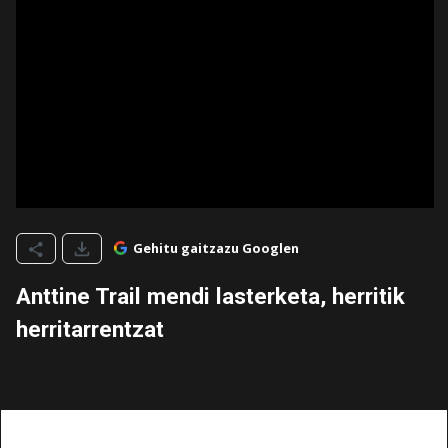
Gehitu gaitzazu Googlen
Anttine Trail mendi lasterketa, herritik
herritarrentzat