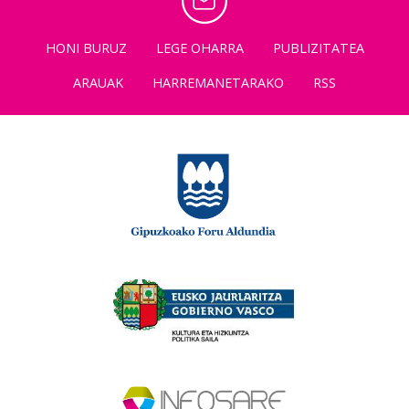
HONI BURUZ
LEGE OHARRA
PUBLIZITATEA
ARAUAK
HARREMANETARAKO
RSS