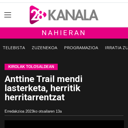
NAHIERAN
TELEBISTA
ZUZENEKOA
PROGRAMAZIOA
IRRATIA Z
KIROLAK TOLOSALDEAN
Anttine Trail mendi
lasterketa, herritik
herritarrentzat
Erredakzioa
2023ko otsailaren 13a