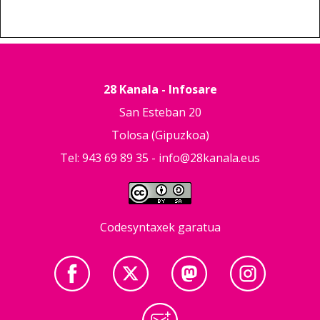
28 Kanala - Infosare
San Esteban 20
Tolosa (Gipuzkoa)
Tel: 943 69 89 35 -
info@28kanala.eus
Codesyntaxek garatua