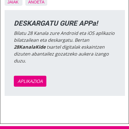
JAIAK
ANOETA
DESKARGATU GURE APPa!
Bilatu 28 Kanala zure Android eta iOS aplikazio
bilatzailean eta deskargatu. Bertan
28KanalaKide
txartel digitalak eskaintzen
dizuten abantailez gozatzeko aukera izango
duzu.
APLIKAZIOA