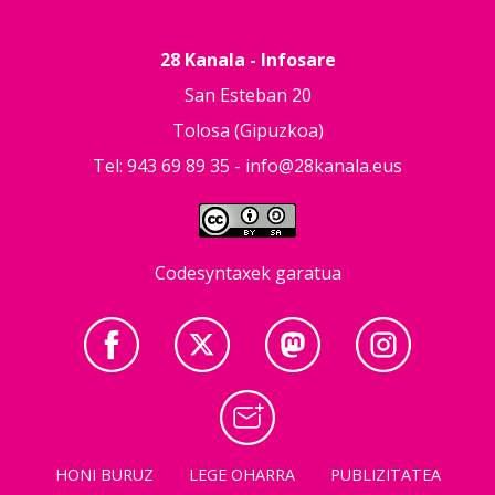
28 Kanala - Infosare
San Esteban 20
Tolosa (Gipuzkoa)
Tel: 943 69 89 35 -
info@28kanala.eus
Codesyntaxek garatua
HONI BURUZ
LEGE OHARRA
PUBLIZITATEA