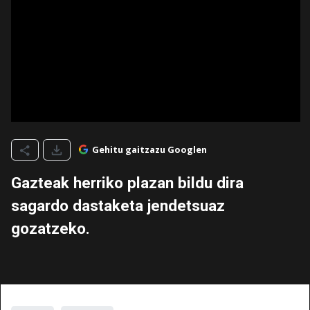
Gehitu gaitzazu Googlen
Gazteak herriko plazan bildu dira
sagardo dastaketa jendetsuaz
gozatzeko.