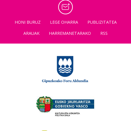
HONI BURUZ
LEGE OHARRA
PUBLIZITATEA
ARAUAK
HARREMANETARAKO
RSS