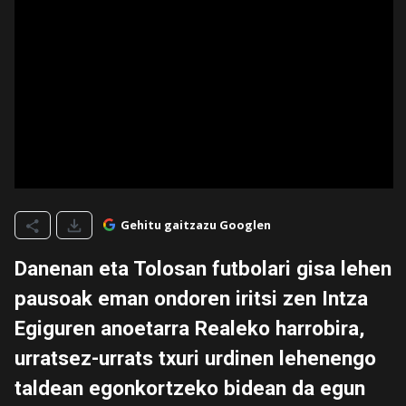
Gehitu gaitzazu Googlen
Danenan eta Tolosan futbolari gisa lehen
pausoak eman ondoren iritsi zen Intza
Egiguren anoetarra Realeko harrobira,
urratsez-urrats txuri urdinen lehenengo
taldean egonkortzeko bidean da egun