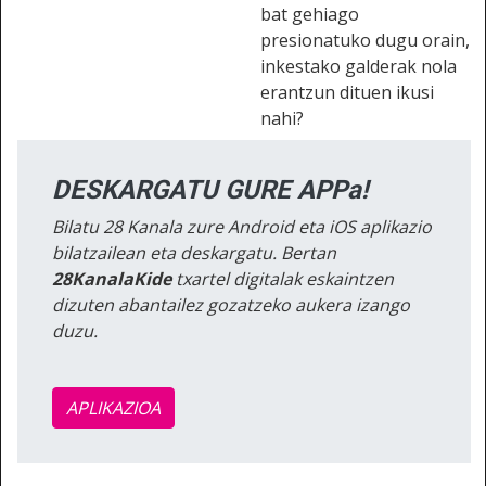
bat gehiago
presionatuko dugu orain,
inkestako galderak nola
erantzun dituen ikusi
nahi?
DESKARGATU GURE APPa!
Bilatu 28 Kanala zure Android eta iOS aplikazio
bilatzailean eta deskargatu. Bertan
28KanalaKide
txartel digitalak eskaintzen
dizuten abantailez gozatzeko aukera izango
duzu.
APLIKAZIOA