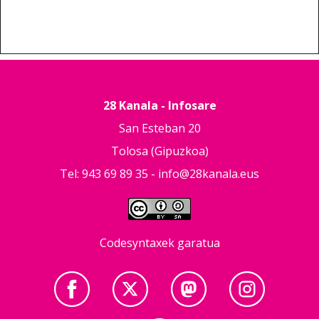
28 Kanala - Infosare
San Esteban 20
Tolosa (Gipuzkoa)
Tel: 943 69 89 35 -
info@28kanala.eus
Codesyntaxek garatua