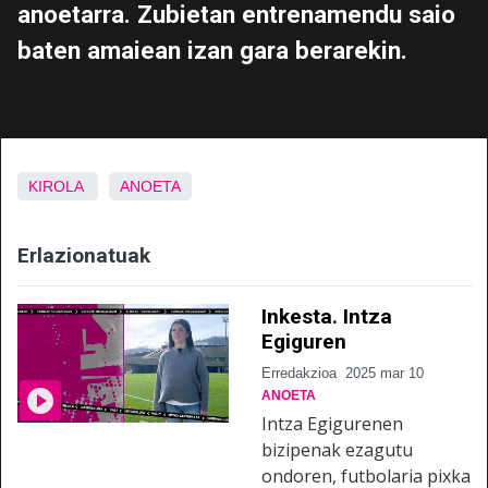
anoetarra. Zubietan entrenamendu saio
baten amaiean izan gara berarekin.
KIROLA
ANOETA
Erlazionatuak
Inkesta. Intza
Egiguren
Erredakzioa
2025 mar 10
ANOETA
Intza Egigurenen
bizipenak ezagutu
ondoren, futbolaria pixka