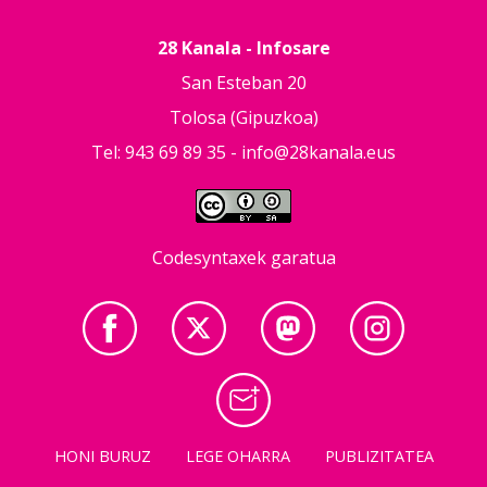
28 Kanala - Infosare
San Esteban 20
Tolosa (Gipuzkoa)
Tel: 943 69 89 35 -
info@28kanala.eus
Codesyntaxek garatua
HONI BURUZ
LEGE OHARRA
PUBLIZITATEA