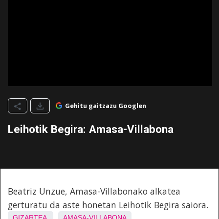
Gehitu gaitzazu Googlen
Leihotik Begira: Amasa-Villabona
Beatriz Unzue, Amasa-Villabonako alkatea
gerturatu da aste honetan Leihotik Begira saiora.
GIZARTEA
AMASA-VILLABONA