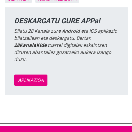
DESKARGATU GURE APPa!
Bilatu 28 Kanala zure Android eta iOS aplikazio
bilatzailean eta deskargatu. Bertan
28KanalaKide
txartel digitalak eskaintzen
dizuten abantailez gozatzeko aukera izango
duzu.
APLIKAZIOA