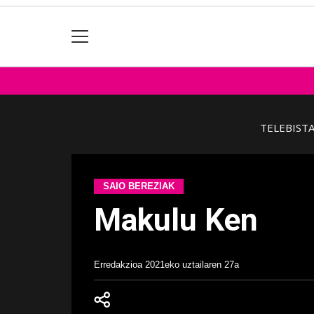
TELEBIST
SAIO BEREZIAK
Makulu Ken
Erredakzioa
2021eko uztailaren 27a