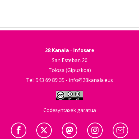
28 Kanala - Infosare
San Esteban 20
Tolosa (Gipuzkoa)
Tel: 943 69 89 35 -
info@28kanala.eus
Codesyntaxek garatua