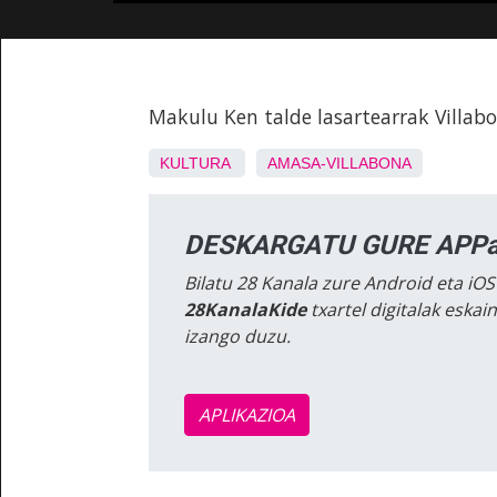
Makulu Ken talde lasartearrak Villa
KULTURA
AMASA-VILLABONA
DESKARGATU GURE APPa
Bilatu 28 Kanala zure Android eta iOS
28KanalaKide
txartel digitalak eska
izango duzu.
APLIKAZIOA