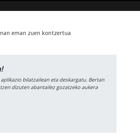
bonan eman zuen kontzertua
!
 aplikazio bilatzailean eta deskargatu. Bertan
intzen dizuten abantailez gozatzeko aukera