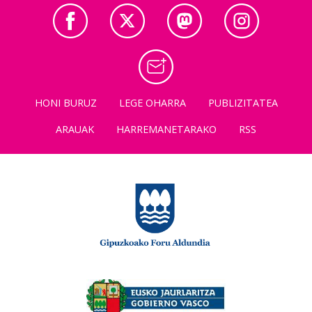
HONI BURUZ
LEGE OHARRA
PUBLIZITATEA
ARAUAK
HARREMANETARAKO
RSS