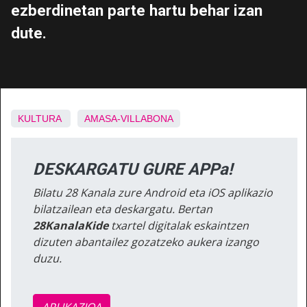
ezberdinetan parte hartu behar izan
dute.
KULTURA
AMASA-VILLABONA
DESKARGATU GURE APPa!
Bilatu 28 Kanala zure Android eta iOS aplikazio
bilatzailean eta deskargatu. Bertan
28KanalaKide
txartel digitalak eskaintzen
dizuten abantailez gozatzeko aukera izango
duzu.
APLIKAZIOA