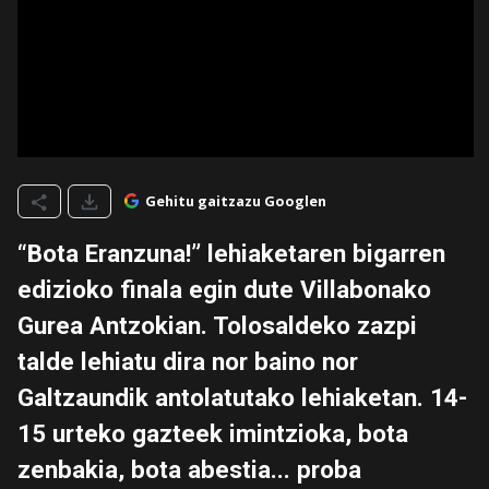
Gehitu gaitzazu Googlen
“Bota Eranzuna!” lehiaketaren bigarren
edizioko finala egin dute Villabonako
Gurea Antzokian. Tolosaldeko zazpi
talde lehiatu dira nor baino nor
Galtzaundik antolatutako lehiaketan. 14-
15 urteko gazteek imintzioka, bota
zenbakia, bota abestia... proba