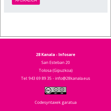
28 Kanala - Infosare
San Esteban 20
Tolosa (Gipuzkoa)
Tel: 943 69 89 35 -
info@28kanala.eus
Codesyntaxek garatua