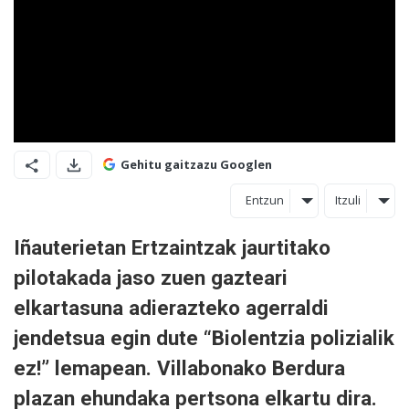
Gehitu gaitzazu Googlen
Entzun
Itzuli
Iñauterietan Ertzaintzak jaurtitako
pilotakada jaso zuen gazteari
elkartasuna adierazteko agerraldi
jendetsua egin dute “Biolentzia polizialik
ez!” lemapean. Villabonako Berdura
plazan ehundaka pertsona elkartu dira.