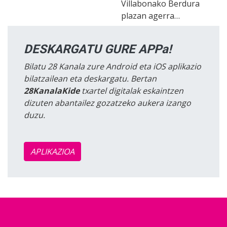
Villabonako Berdura
plazan agerra…
DESKARGATU GURE APPa!
Bilatu 28 Kanala zure Android eta iOS aplikazio
bilatzailean eta deskargatu. Bertan
28KanalaKide
txartel digitalak eskaintzen
dizuten abantailez gozatzeko aukera izango
duzu.
APLIKAZIOA