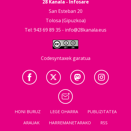
28 Kanala - Infosare
San Esteban 20
Tolosa (Gipuzkoa)
Tel: 943 69 89 35 -
info@28kanala.eus
Codesyntaxek garatua
HONI BURUZ
LEGE OHARRA
PUBLIZITATEA
ARAUAK
HARREMANETARAKO
RSS