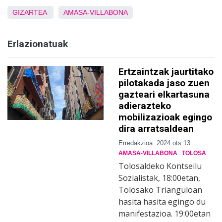
GIZARTEA
AMASA-VILLABONA
Erlazionatuak
Ertzaintzak jaurtitako
pilotakada jaso zuen
gazteari elkartasuna
adierazteko
mobilizazioak egingo
dira arratsaldean
Erredakzioa
2024 ots 13
AMASA-VILLABONA
TOLOSA
Tolosaldeko Kontseilu
Sozialistak, 18:00etan,
Tolosako Trianguloan
hasita hasita egingo du
manifestazioa. 19:00etan