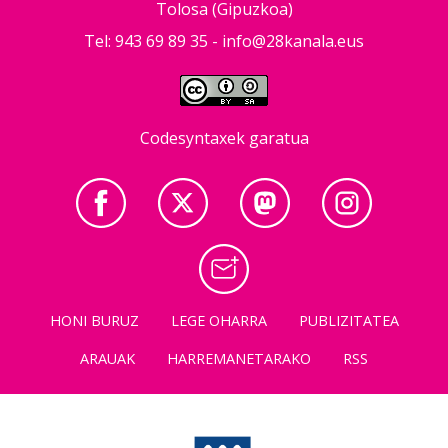
Tolosa (Gipuzkoa)
Tel: 943 69 89 35 -
info@28kanala.eus
Codesyntaxek garatua
HONI BURUZ
LEGE OHARRA
PUBLIZITATEA
ARAUAK
HARREMANETARAKO
RSS