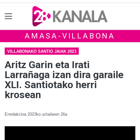
AMASA-VILLABONA
VILLABONAKO SANTIO JAIAK 2023
Aritz Garin eta Irati
Larrañaga izan dira garaile
XLI. Santiotako herri
krosean
Erredakzioa
2023ko uztailaren 26a