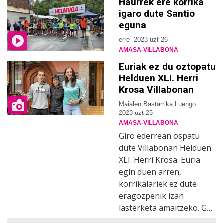
Haurrek ere korrika
igaro dute Santio
eguna
erre
2023 uzt 26
AMASA-VILLABONA
Euriak ez du oztopatu
Helduen XLI. Herri
Krosa Villabonan
Maialen Bastarrika Luengo
2023 uzt 25
AMASA-VILLABONA
Giro ederrean ospatu
dute Villabonan Helduen
XLI. Herri Krosa. Euria
egin duen arren,
korrikalariek ez dute
eragozpenik izan
lasterketa amaitzeko. G…