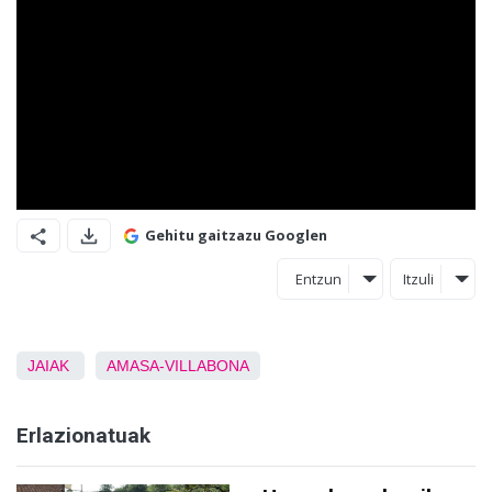
Gehitu gaitzazu Googlen
Entzun
Itzuli
JAIAK
AMASA-VILLABONA
Erlazionatuak