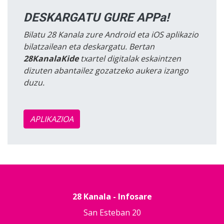
DESKARGATU GURE APPa!
Bilatu 28 Kanala zure Android eta iOS aplikazio
bilatzailean eta deskargatu. Bertan
28KanalaKide
txartel digitalak eskaintzen
dizuten abantailez gozatzeko aukera izango
duzu.
APLIKAZIOA
28 Kanala - Infosare
San Esteban 20