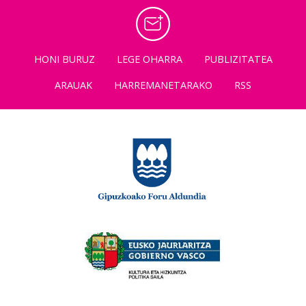
HONI BURUZ
LEGE OHARRA
PUBLIZITATEA
ARAUAK
HARREMANETARAKO
RSS