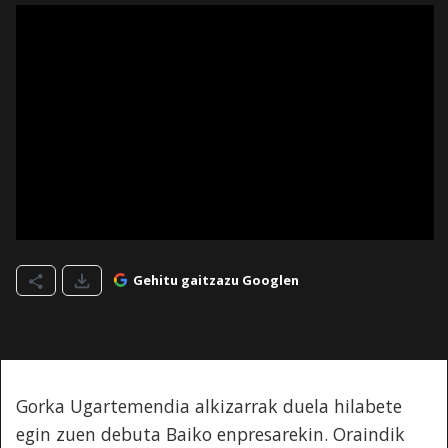
Gehitu gaitzazu Googlen
Gorka Ugartemendia alkizarrak duela hilabete
egin zuen debuta Baiko enpresarekin. Oraindik