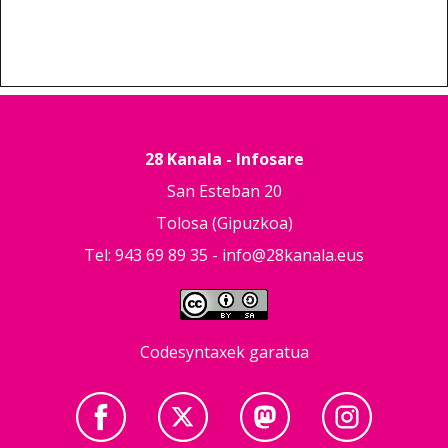
28 Kanala - Infosare
San Esteban 20
Tolosa (Gipuzkoa)
Tel: 943 69 89 35 -
info@28kanala.eus
Codesyntaxek garatua