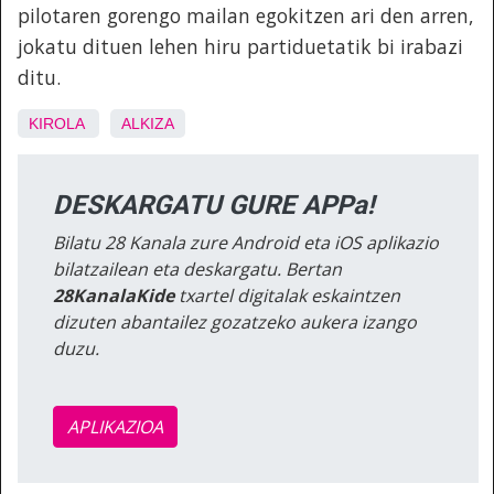
pilotaren gorengo mailan egokitzen ari den arren,
jokatu dituen lehen hiru partiduetatik bi irabazi
ditu.
KIROLA
ALKIZA
DESKARGATU GURE APPa!
Bilatu 28 Kanala zure Android eta iOS aplikazio
bilatzailean eta deskargatu. Bertan
28KanalaKide
txartel digitalak eskaintzen
dizuten abantailez gozatzeko aukera izango
duzu.
APLIKAZIOA