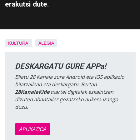
erakutsi dute.
KULTURA
ALEGIA
DESKARGATU GURE APPa!
Bilatu 28 Kanala zure Android eta iOS aplikazio
bilatzailean eta deskargatu. Bertan
28KanalaKide
txartel digitalak eskaintzen
dizuten abantailez gozatzeko aukera izango
duzu.
APLIKAZIOA