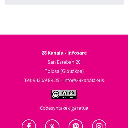
28 Kanala - Infosare
San Esteban 20
Tolosa (Gipuzkoa)
Tel: 943 69 89 35 -
info@28kanala.eus
Codesyntaxek garatua