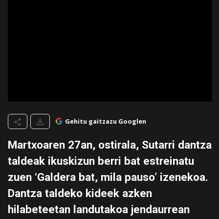
Gehitu gaitzazu Googlen
Martxoaren 27an, ostirala, Sutarri dantza
taldeak ikuskizun berri bat estreinatu
zuen ‘Galdera bat, mila pauso’ izenekoa.
Dantza taldeko kideek azken
hilabeteetan landutakoa jendaurrean