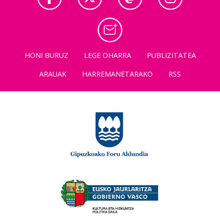
HONI BURUZ
LEGE OHARRA
PUBLIZITATEA
ARAUAK
HARREMANETARAKO
RSS