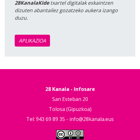
28KanalaKide
txartel digitalak eskaintzen
dizuten abantailez gozatzeko aukera izango
duzu.
APLIKAZIOA
28 Kanala - Infosare
San Esteban 20
Tolosa (Gipuzkoa)
Tel: 943 69 89 35 -
info@28kanala.eus