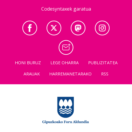
Codesyntaxek garatua
HONI BURUZ
LEGE OHARRA
PUBLIZITATEA
ARAUAK
HARREMANETARAKO
RSS