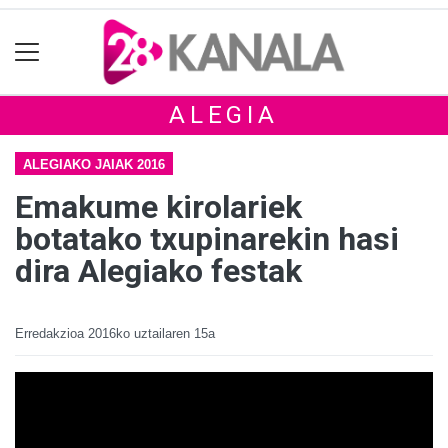
ALEGIA
ALEGIAKO JAIAK 2016
Emakume kirolariek
botatako txupinarekin hasi
dira Alegiako festak
Erredakzioa
2016ko uztailaren 15a