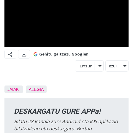
Gehitu gaitzazu Googlen
Entzun
Itzuli
JAIAK
ALEGIA
DESKARGATU GURE APPa!
Bilatu 28 Kanala zure Android eta iOS aplikazio
bilatzailean eta deskargatu. Bertan