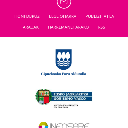
HONI BURUZ
LEGE OHARRA
PUBLIZITATEA
ARAUAK
HARREMANETARAKO
RSS