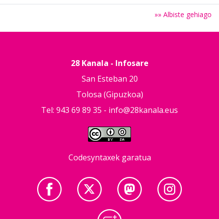
»» Albiste gehiago
28 Kanala - Infosare
San Esteban 20
Tolosa (Gipuzkoa)
Tel: 943 69 89 35 -
info@28kanala.eus
Codesyntaxek garatua