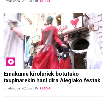
Erredakzioa
2016 uzt 18
ALEGIA
Emakume kirolariek botatako
txupinarekin hasi dira Alegiako festak
Erredakzioa
2016 uzt 15
ALEGIA