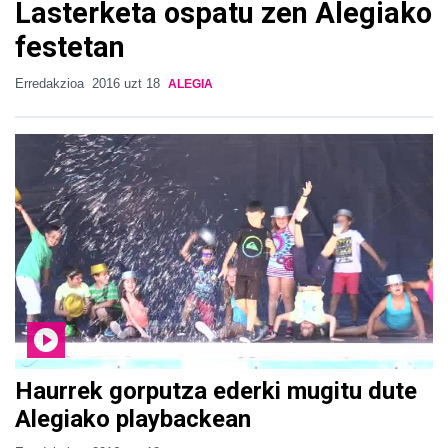
Lasterketa ospatu zen Alegiako
festetan
Erredakzioa
2016 uzt 18
ALEGIA
Haurrek gorputza ederki mugitu dute
Alegiako playbackean