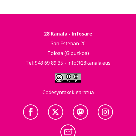
28 Kanala - Infosare
San Esteban 20
Tolosa (Gipuzkoa)
Tel: 943 69 89 35 -
info@28kanala.eus
Codesyntaxek garatua