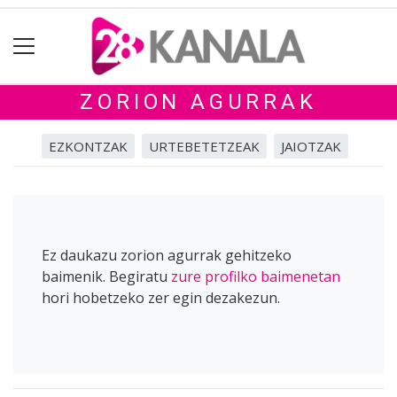
ZORION AGURRAK
EZKONTZAK
URTEBETETZEAK
JAIOTZAK
Ez daukazu zorion agurrak gehitzeko
baimenik. Begiratu
zure profilko baimenetan
hori hobetzeko zer egin dezakezun.