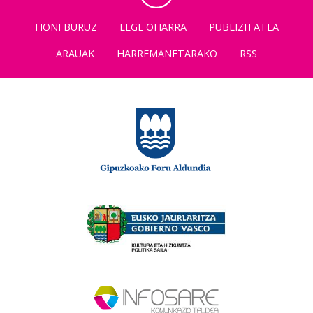
HONI BURUZ
LEGE OHARRA
PUBLIZITATEA
ARAUAK
HARREMANETARAKO
RSS