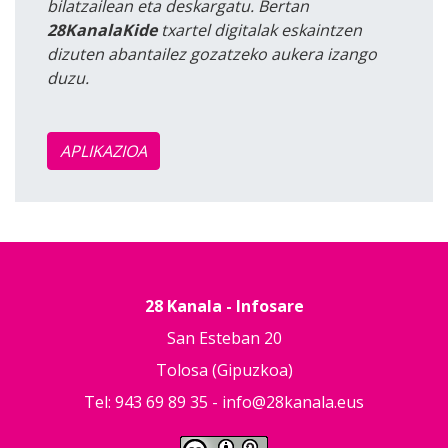
bilatzailean eta deskargatu. Bertan
28KanalaKide
txartel digitalak eskaintzen
dizuten abantailez gozatzeko aukera izango
duzu.
APLIKAZIOA
28 Kanala - Infosare
San Esteban 20
Tolosa (Gipuzkoa)
Tel: 943 69 89 35 -
info@28kanala.eus