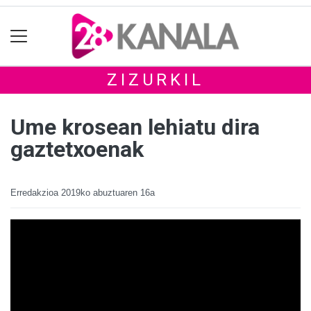
ZIZURKIL
Ume krosean lehiatu dira
gaztetxoenak
Erredakzioa
2019ko abuztuaren 16a