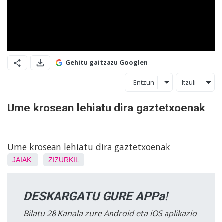
Gehitu gaitzazu Googlen
Entzun
Itzuli
Ume krosean lehiatu dira gaztetxoenak
Ume krosean lehiatu dira gaztetxoenak
JAIAK
ZIZURKIL
DESKARGATU GURE APPa!
Bilatu 28 Kanala zure Android eta iOS aplikazio