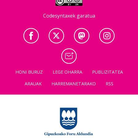
Codesyntaxek garatua
HONI BURUZ
LEGE OHARRA
PUBLIZITATEA
ARAUAK
HARREMANETARAKO
RSS