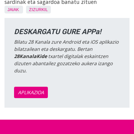
sardinak eta sagardoa banatu zituen
JAIAK
ZIZURKIL
DESKARGATU GURE APPa!
Bilatu 28 Kanala zure Android eta iOS aplikazio
bilatzailean eta deskargatu. Bertan
28KanalaKide
txartel digitalak eskaintzen
dizuten abantailez gozatzeko aukera izango
duzu.
APLIKAZIOA