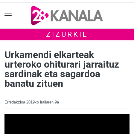
ZIZURKIL
Urkamendi elkarteak
urteroko ohiturari jarraituz
sardinak eta sagardoa
banatu zituen
Erredakzioa
2019ko irailaren 9a