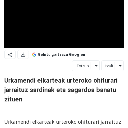
Gehitu gaitzazu Googlen
Entzun
Itzuli
Urkamendi elkarteak urteroko ohiturari
jarraituz sardinak eta sagardoa banatu
zituen
Urkamendi elkarteak urteroko ohiturari jarraituz