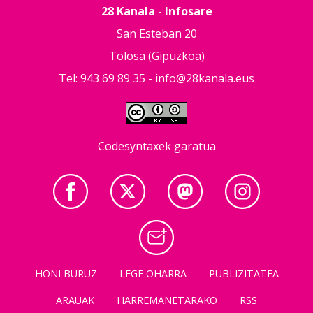
28 Kanala - Infosare
San Esteban 20
Tolosa (Gipuzkoa)
Tel: 943 69 89 35 -
info@28kanala.eus
Codesyntaxek garatua
HONI BURUZ
LEGE OHARRA
PUBLIZITATEA
ARAUAK
HARREMANETARAKO
RSS