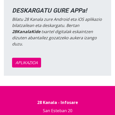
DESKARGATU GURE APPa!
Bilatu 28 Kanala zure Android eta iOS aplikazio
bilatzailean eta deskargatu. Bertan
28KanalaKide
txartel digitalak eskaintzen
dizuten abantailez gozatzeko aukera izango
duzu.
APLIKAZIOA
28 Kanala - Infosare
San Esteban 20