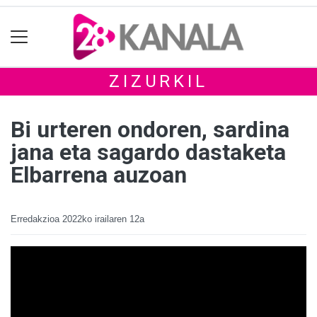
ZIZURKIL
Bi urteren ondoren, sardina
jana eta sagardo dastaketa
Elbarrena auzoan
Erredakzioa
2022ko irailaren 12a