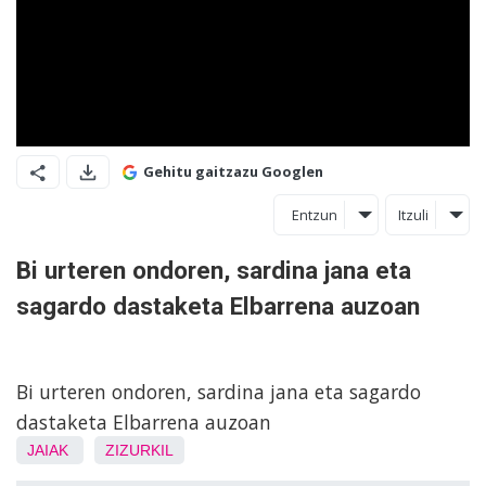
Gehitu gaitzazu Googlen
Entzun
Itzuli
Bi urteren ondoren, sardina jana eta
sagardo dastaketa Elbarrena auzoan
Bi urteren ondoren, sardina jana eta sagardo
dastaketa Elbarrena auzoan
JAIAK
ZIZURKIL