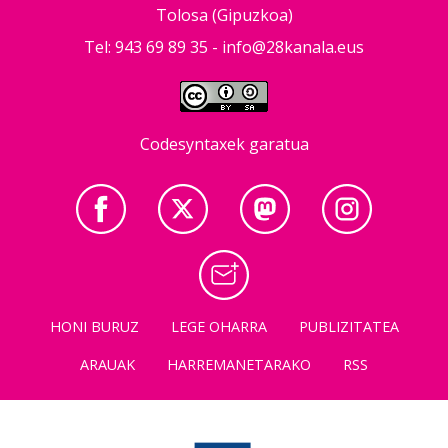
Tolosa (Gipuzkoa)
Tel: 943 69 89 35 -
info@28kanala.eus
Codesyntaxek garatua
HONI BURUZ
LEGE OHARRA
PUBLIZITATEA
ARAUAK
HARREMANETARAKO
RSS