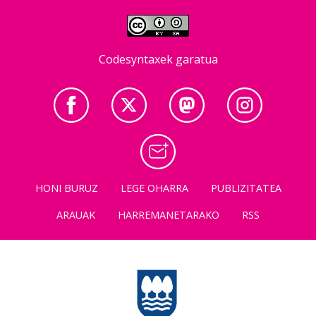
Codesyntaxek garatua
HONI BURUZ
LEGE OHARRA
PUBLIZITATEA
ARAUAK
HARREMANETARAKO
RSS