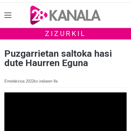
ZIZURKIL
Puzgarrietan saltoka hasi
dute Haurren Eguna
Erredakzioa
2022ko irailaren 8a