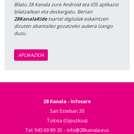
Bilatu 28 Kanala zure Android eta iOS aplikazio
bilatzailean eta deskargatu. Bertan
28KanalaKide
txartel digitalak eskaintzen
dizuten abantailez gozatzeko aukera izango
duzu.
APLIKAZIOA
28 Kanala - Infosare
San Esteban 20
Tolosa (Gipuzkoa)
Tel: 943 69 89 35 -
info@28kanala.eus