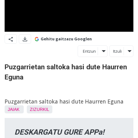
Gehitu gaitzazu Googlen
Entzun
Itzuli
Puzgarrietan saltoka hasi dute Haurren
Eguna
Puzgarrietan saltoka hasi dute Haurren Eguna
JAIAK
ZIZURKIL
DESKARGATU GURE APPa!