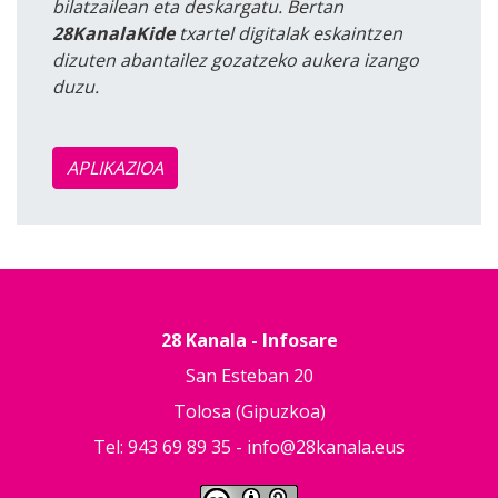
bilatzailean eta deskargatu. Bertan
28KanalaKide
txartel digitalak eskaintzen
dizuten abantailez gozatzeko aukera izango
duzu.
APLIKAZIOA
28 Kanala - Infosare
San Esteban 20
Tolosa (Gipuzkoa)
Tel: 943 69 89 35 -
info@28kanala.eus