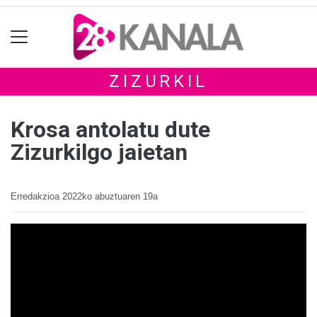
ZIZURKIL
Krosa antolatu dute
Zizurkilgo jaietan
Erredakzioa
2022ko abuztuaren 19a