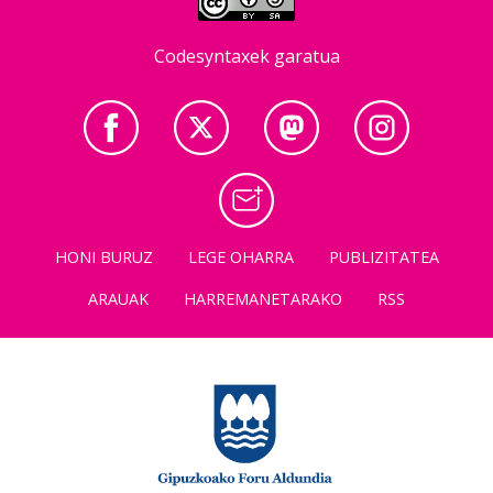
Codesyntaxek garatua
HONI BURUZ
LEGE OHARRA
PUBLIZITATEA
ARAUAK
HARREMANETARAKO
RSS