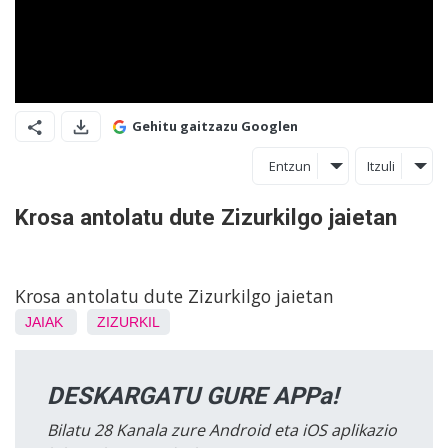
Gehitu gaitzazu Googlen
Entzun
Itzuli
Krosa antolatu dute Zizurkilgo jaietan
Krosa antolatu dute Zizurkilgo jaietan
JAIAK
ZIZURKIL
DESKARGATU GURE APPa!
Bilatu 28 Kanala zure Android eta iOS aplikazio