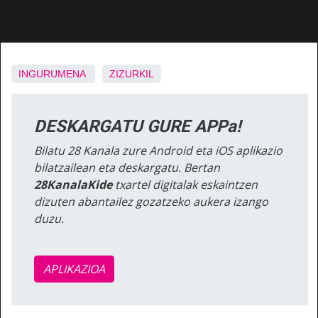
INGURUMENA
ZIZURKIL
DESKARGATU GURE APPa!
Bilatu 28 Kanala zure Android eta iOS aplikazio
bilatzailean eta deskargatu. Bertan
28KanalaKide
txartel digitalak eskaintzen
dizuten abantailez gozatzeko aukera izango
duzu.
APLIKAZIOA