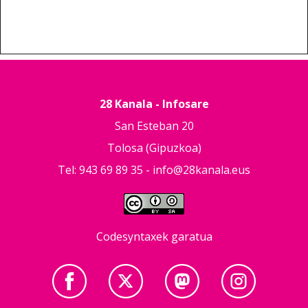
28 Kanala - Infosare
San Esteban 20
Tolosa (Gipuzkoa)
Tel: 943 69 89 35 -
info@28kanala.eus
Codesyntaxek garatua