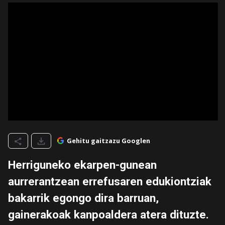
Gehitu gaitzazu Googlen
Herriguneko ekarpen-gunean
aurrerantzean errefusaren edukiontziak
bakarrik egongo dira barruan,
gainerakoak kanpoaldera atera dituzte.