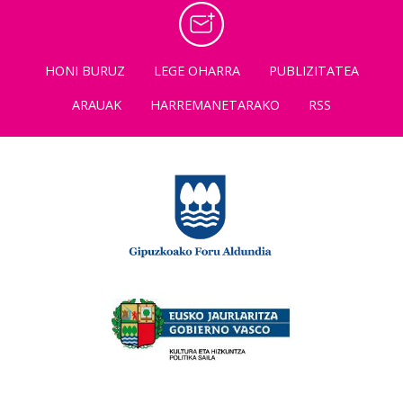
HONI BURUZ
LEGE OHARRA
PUBLIZITATEA
ARAUAK
HARREMANETARAKO
RSS