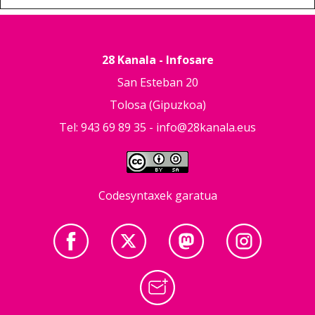
28 Kanala - Infosare
San Esteban 20
Tolosa (Gipuzkoa)
Tel: 943 69 89 35 -
info@28kanala.eus
Codesyntaxek garatua