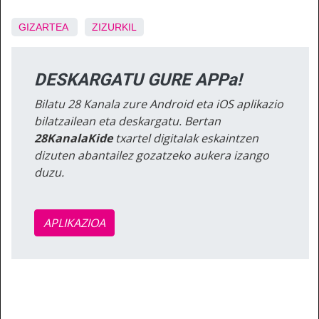
GIZARTEA
ZIZURKIL
DESKARGATU GURE APPa!
Bilatu 28 Kanala zure Android eta iOS aplikazio
bilatzailean eta deskargatu. Bertan
28KanalaKide
txartel digitalak eskaintzen
dizuten abantailez gozatzeko aukera izango
duzu.
APLIKAZIOA