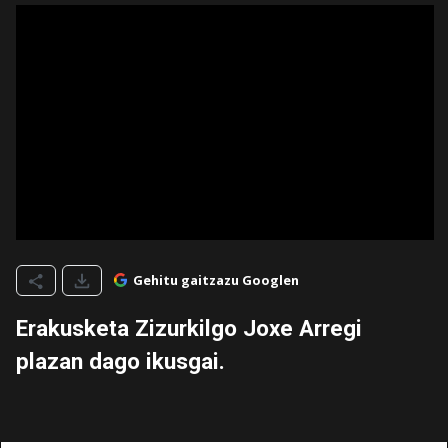
Gehitu gaitzazu Googlen
Erakusketa Zizurkilgo Joxe Arregi
plazan dago ikusgai.