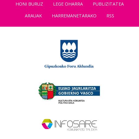
HONI BURUZ
LEGE OHARRA
PUBLIZITATEA
ARAUAK
HARREMANETARAKO
RSS