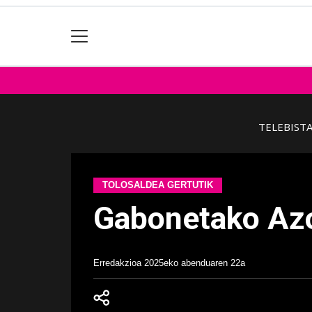
TELEBIST
TOLOSALDEA GERTUTIK
Gabonetako Azo
Erredakzioa
2025eko abenduaren 22a