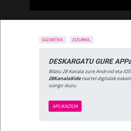
GIZARTEA
ZIZURKIL
DESKARGATU GURE APPa
Bilatu 28 Kanala zure Android eta iOS
28KanalaKide
txartel digitalak eska
izango duzu.
APLIKAZIOA