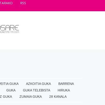
TARAKO
RSS
EITIA GUKA
AZKOITIA GUKA
BARRENA
GUKA
GUKA TELEBISTA
HIRUKA
Z GUKA
ZUMAIA GUKA
28 KANALA