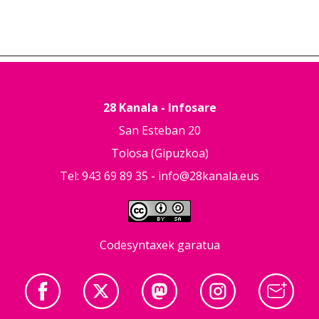
28 Kanala - Infosare
San Esteban 20
Tolosa (Gipuzkoa)
Tel: 943 69 89 35 -
info@28kanala.eus
Codesyntaxek garatua