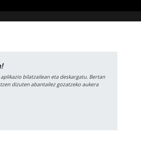
!
 aplikazio bilatzailean eta deskargatu. Bertan
intzen dizuten abantailez gozatzeko aukera