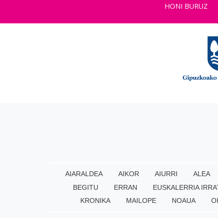
HONI BURUZ
AIARALDEA
AIKOR
AIURRI
ALEA
BEGITU
ERRAN
EUSKALERRIA IRRA
KRONIKA
MAILOPE
NOAUA
O