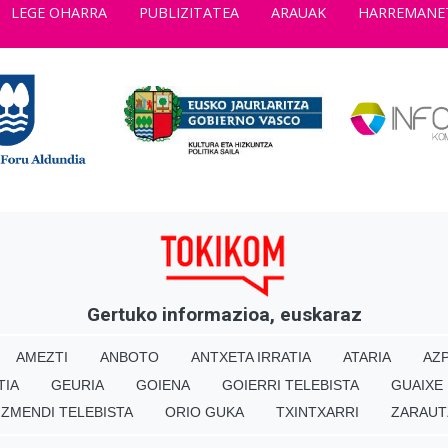
LEGE OHARRA
PUBLIZITATEA
ARAUAK
HARREMANE
Gertuko informazioa, euskaraz
AMEZTI
ANBOTO
ANTXETA IRRATIA
ATARIA
AZP
TIA
GEURIA
GOIENA
GOIERRI TELEBISTA
GUAIXE
IZMENDI TELEBISTA
ORIO GUKA
TXINTXARRI
ZARAUT