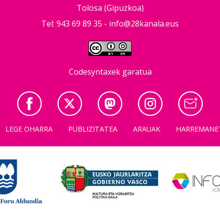
Tolosa (Gipuzkoa)
Tel: 943 69 89 35 -
info@28kanala.eus
Codesyntaxek garatua
LEGE OHARRA
PUBLIZITATEA
ARAUAK
HARREMANE