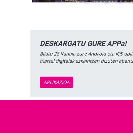
DESKARGATU GURE APPa!
Bilatu 28 Kanala zure Android eta iOS apli
txartel digitalak eskaintzen dizuten aban
APLIKAZIOA