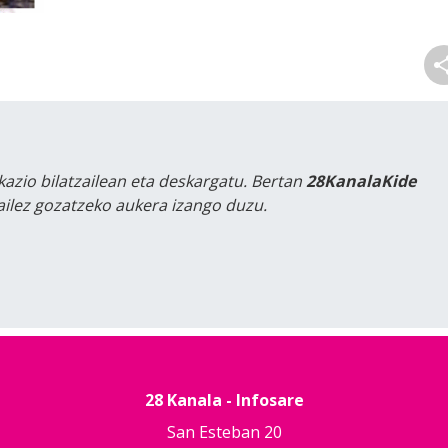
kazio bilatzailean eta deskargatu. Bertan
28KanalaKide
tailez gozatzeko aukera izango duzu.
28 Kanala - Infosare
San Esteban 20