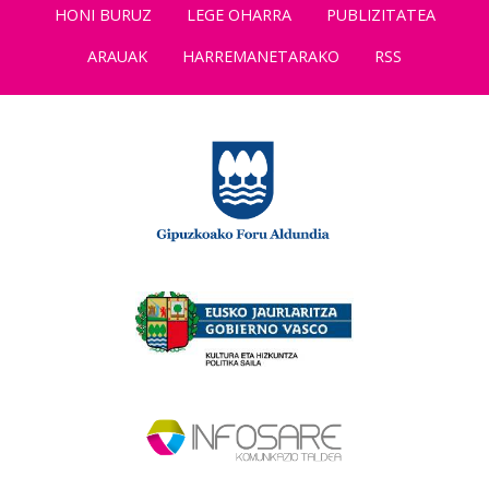
HONI BURUZ
LEGE OHARRA
PUBLIZITATEA
ARAUAK
HARREMANETARAKO
RSS