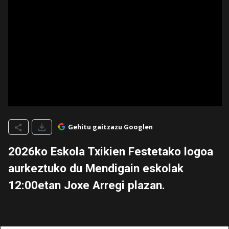
Gehitu gaitzazu Googlen
2026ko Eskola Txikien Festetako logoa
aurkeztuko du Mendigain eskolak
12:00etan Joxe Arregi plazan.