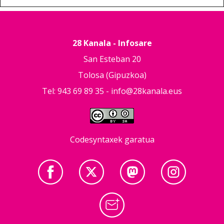
28 Kanala - Infosare
San Esteban 20
Tolosa (Gipuzkoa)
Tel: 943 69 89 35 -
info@28kanala.eus
Codesyntaxek garatua