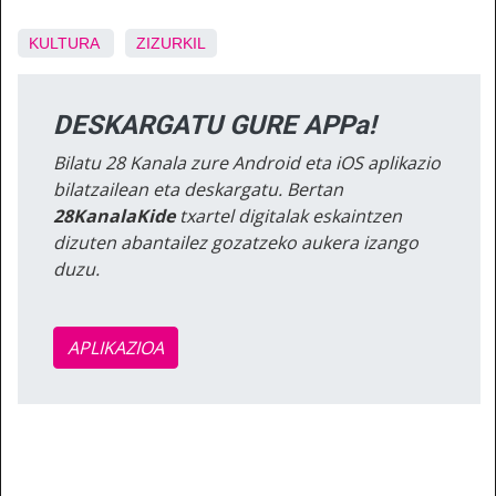
KULTURA
ZIZURKIL
DESKARGATU GURE APPa!
Bilatu 28 Kanala zure Android eta iOS aplikazio
bilatzailean eta deskargatu. Bertan
28KanalaKide
txartel digitalak eskaintzen
dizuten abantailez gozatzeko aukera izango
duzu.
APLIKAZIOA