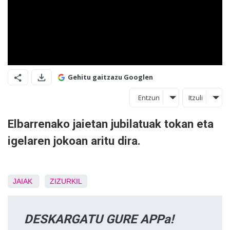
Gehitu gaitzazu Googlen
Entzun
Itzuli
Elbarrenako jaietan jubilatuak tokan eta
igelaren jokoan aritu dira.
JAIAK
ZIZURKIL
DESKARGATU GURE APPa!