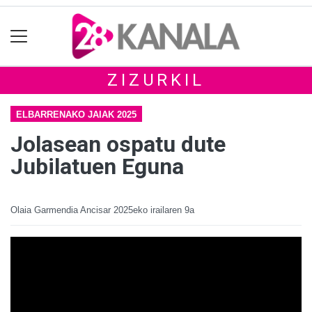
ZIZURKIL
ELBARRENAKO JAIAK 2025
Jolasean ospatu dute
Jubilatuen Eguna
Olaia Garmendia Ancisar
2025eko irailaren 9a