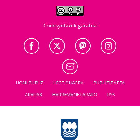
Codesyntaxek garatua
HONI BURUZ
LEGE OHARRA
PUBLIZITATEA
ARAUAK
HARREMANETARAKO
RSS