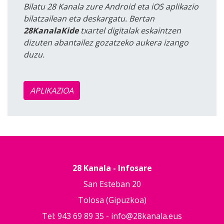
Bilatu 28 Kanala zure Android eta iOS aplikazio
bilatzailean eta deskargatu. Bertan
28KanalaKide
txartel digitalak eskaintzen
dizuten abantailez gozatzeko aukera izango
duzu.
APLIKAZIOA
28 Kanala - Infosare
San Esteban 20
Tolosa (Gipuzkoa)
Tel: 943 69 89 35 -
info@28kanala.eus