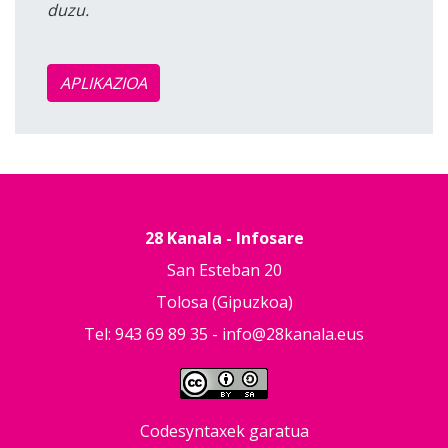
duzu.
APLIKAZIOA
28 Kanala - Infosare
San Esteban 20
Tolosa (Gipuzkoa)
Tel: 943 69 89 35 -
info@28kanala.eus
Codesyntaxek garatua