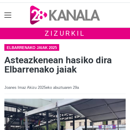
ZIZURKIL
ELBARRENAKO JAIAK 2025
Asteazkenean hasiko dira
Elbarrenako jaiak
Joanes Imaz Akizu
2025eko abuztuaren 29a