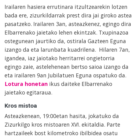
Irailaren hasiera errutinara itzultzearekin lotzen
bada ere, zizurkildarrak prest dira jai giroko astea
pasatzeko. Irailaren 3an, asteazkenez, egingo dira
Elbarrenako jaietako lehen ekintzak. Txupinazoa
ostegunean jaurtiko da, ostirala Gazteen Eguna
izango da eta larunbata kuadrilena. Hilaren 7an,
igandea, iaz jaiotako herritarrei ongietorria
egingo zaie, astelehenean bertso saioa izango da
eta irailaren 9an Jubilatuen Eguna ospatuko da.
Lotura honetan
ikus daiteke Elbarrenako
jaietako egitaraua.
Kros mistoa
Asteazkenean, 19:00etan hasita, jokatuko da
Zizurkilgo kros mistoaren XVI. ekitaldia. Parte
hartzaileek bost kilometroko ibilbidea osatu