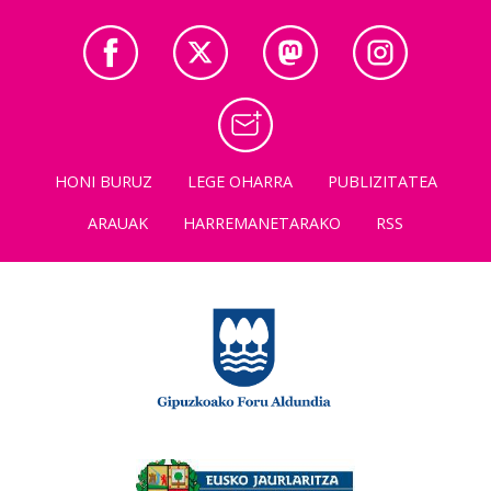
HONI BURUZ
LEGE OHARRA
PUBLIZITATEA
ARAUAK
HARREMANETARAKO
RSS