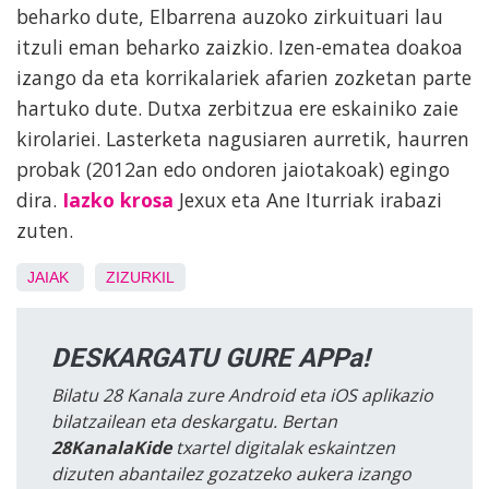
beharko dute, Elbarrena auzoko zirkuituari lau
itzuli eman beharko zaizkio. Izen-ematea doakoa
izango da eta korrikalariek afarien zozketan parte
hartuko dute. Dutxa zerbitzua ere eskainiko zaie
kirolariei. Lasterketa nagusiaren aurretik, haurren
probak (2012an edo ondoren jaiotakoak) egingo
dira.
Iazko krosa
Jexux eta Ane Iturriak irabazi
zuten.
JAIAK
ZIZURKIL
DESKARGATU GURE APPa!
Bilatu 28 Kanala zure Android eta iOS aplikazio
bilatzailean eta deskargatu. Bertan
28KanalaKide
txartel digitalak eskaintzen
dizuten abantailez gozatzeko aukera izango