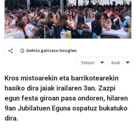
Gehitu gaitzazu Googlen
Entzun
Itzuli
Kros mistoarekin eta barrikotearekin
hasiko dira jaiak irailaren 3an. Zazpi
egun festa giroan pasa ondoren, hilaren
9an Jubilatuen Eguna ospatuz bukatuko
dira.