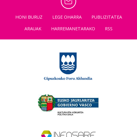
HONI BURUZ
LEGE OHARRA
PUBLIZITATEA
ARAUAK
HARREMANETARAKO
RSS