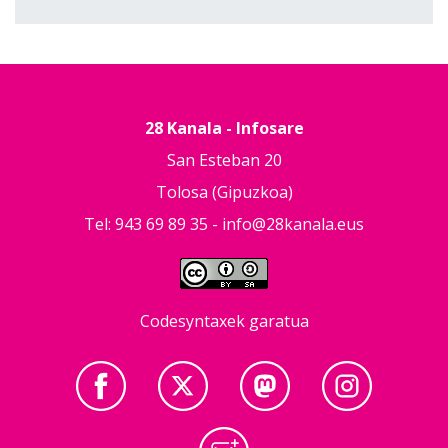
28 Kanala - Infosare
San Esteban 20
Tolosa (Gipuzkoa)
Tel: 943 69 89 35 -
info@28kanala.eus
Codesyntaxek garatua