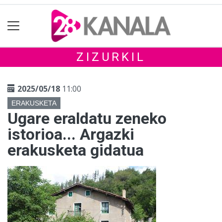
ZIZURKIL
2025/05/18
11:00
ERAKUSKETA
Ugare eraldatu zeneko
istorioa... Argazki
erakusketa gidatua