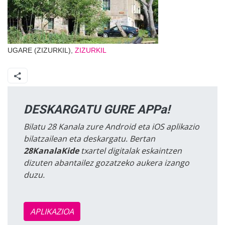
UGARE (ZIZURKIL),
ZIZURKIL
DESKARGATU GURE APPa!
Bilatu 28 Kanala zure Android eta iOS aplikazio
bilatzailean eta deskargatu. Bertan
28KanalaKide
txartel digitalak eskaintzen
dizuten abantailez gozatzeko aukera izango
duzu.
APLIKAZIOA