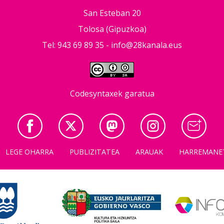
San Esteban 20
Tolosa (Gipuzkoa)
Tel: 943 69 89 35 -
info@28kanala.eus
Codesyntaxek garatua
LEGE OHARRA
PUBLIZITATEA
ARAUAK
HARREMANE