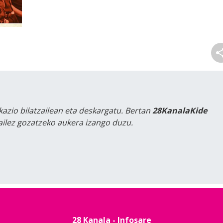
kazio bilatzailean eta deskargatu. Bertan
28KanalaKide
tailez gozatzeko aukera izango duzu.
28 Kanala - Infosare