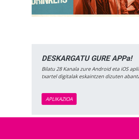
DESKARGATU GURE APPa!
Bilatu 28 Kanala zure Android eta iOS apli
txartel digitalak eskaintzen dizuten aban
APLIKAZIOA