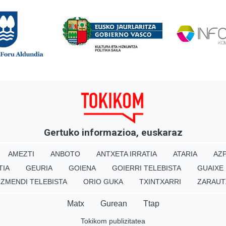
Gertuko informazioa, euskaraz
AMEZTI
ANBOTO
ANTXETA IRRATIA
ATARIA
AZP
TIA
GEURIA
GOIENA
GOIERRI TELEBISTA
GUAIXE
IZMENDI TELEBISTA
ORIO GUKA
TXINTXARRI
ZARAUT
Matx
Gurean
Ttap
Tokikom publizitatea