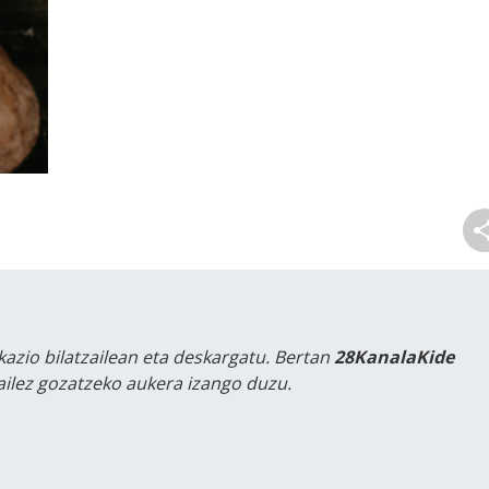
kazio bilatzailean eta deskargatu. Bertan
28KanalaKide
tailez gozatzeko aukera izango duzu.