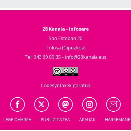
28 Kanala - Infosare
San Esteban 20
Tolosa (Gipuzkoa)
Tel: 943 69 89 35 -
info@28kanala.eus
Codesyntaxek garatua
LEGE OHARRA
PUBLIZITATEA
ARAUAK
HARREMANE