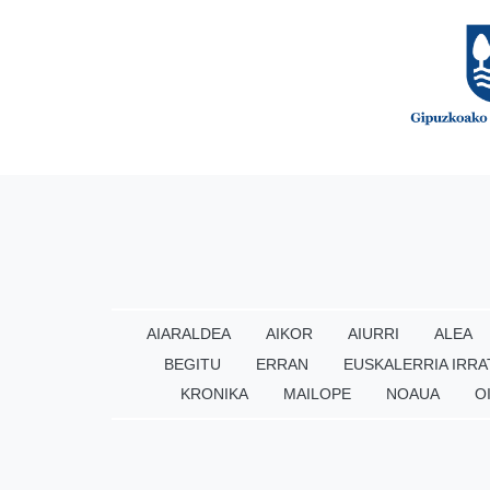
AIARALDEA
AIKOR
AIURRI
ALEA
BEGITU
ERRAN
EUSKALERRIA IRRA
KRONIKA
MAILOPE
NOAUA
O