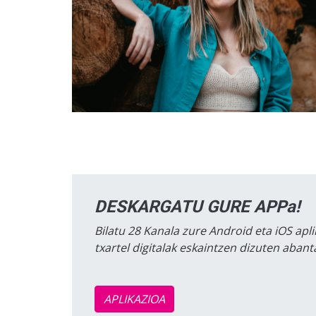
DESKARGATU GURE APPa!
Bilatu 28 Kanala zure Android eta iOS apli
txartel digitalak eskaintzen dizuten aban
APLIKAZIOA