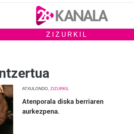
ZIZURKIL
ntzertua
ATXULONDO,
ZIZURKIL
Atenporala diska berriaren
aurkezpena.