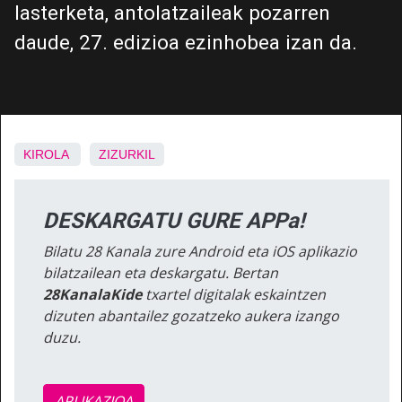
lasterketa, antolatzaileak pozarren
daude, 27. edizioa ezinhobea izan da.
KIROLA
ZIZURKIL
DESKARGATU GURE APPa!
Bilatu 28 Kanala zure Android eta iOS aplikazio
bilatzailean eta deskargatu. Bertan
28KanalaKide
txartel digitalak eskaintzen
dizuten abantailez gozatzeko aukera izango
duzu.
APLIKAZIOA