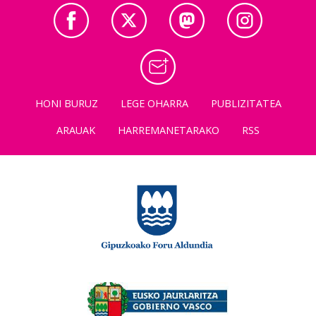
HONI BURUZ
LEGE OHARRA
PUBLIZITATEA
ARAUAK
HARREMANETARAKO
RSS