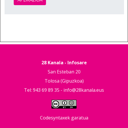
28 Kanala - Infosare
San Esteban 20
Tolosa (Gipuzkoa)
Tel: 943 69 89 35 -
info@28kanala.eus
Codesyntaxek garatua