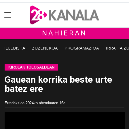
NAHIERAN
TELEBISTA
ZUZENEKOA
PROGRAMAZIOA
IRRATIA Z
KIROLAK TOLOSALDEAN
Gauean korrika beste urte
batez ere
Erredakzioa
2024ko abenduaren 16a