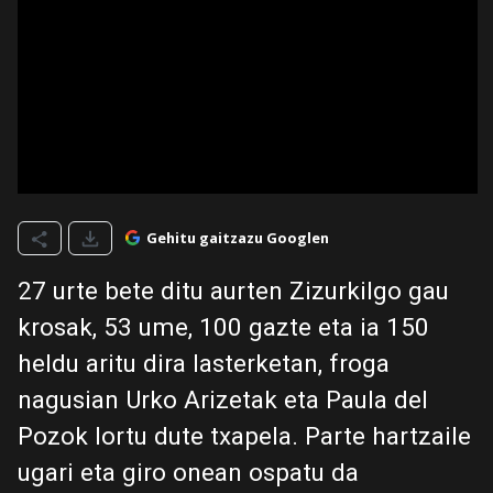
Gehitu gaitzazu Googlen
27 urte bete ditu aurten Zizurkilgo gau
krosak, 53 ume, 100 gazte eta ia 150
heldu aritu dira lasterketan, froga
nagusian Urko Arizetak eta Paula del
Pozok lortu dute txapela. Parte hartzaile
ugari eta giro onean ospatu da