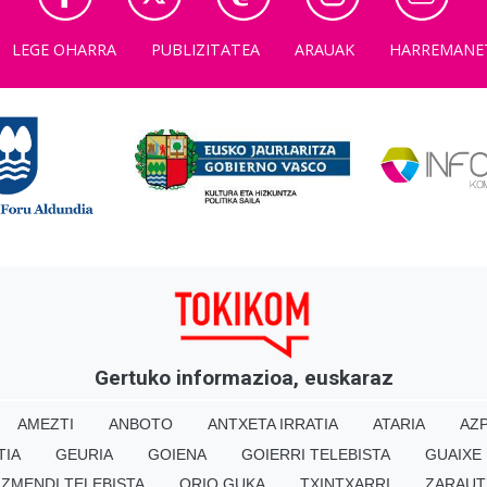
LEGE OHARRA
PUBLIZITATEA
ARAUAK
HARREMANE
Gertuko informazioa, euskaraz
AMEZTI
ANBOTO
ANTXETA IRRATIA
ATARIA
AZP
TIA
GEURIA
GOIENA
GOIERRI TELEBISTA
GUAIXE
IZMENDI TELEBISTA
ORIO GUKA
TXINTXARRI
ZARAUT