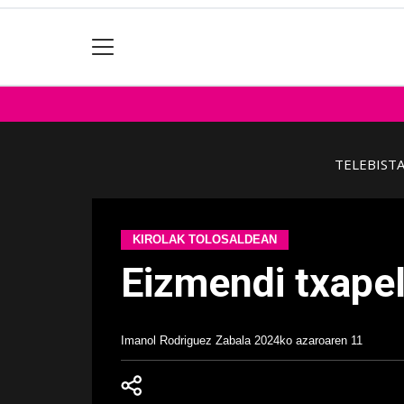
TELEBIST
KIROLAK TOLOSALDEAN
Eizmendi txape
Imanol Rodriguez Zabala
2024ko azaroaren 11