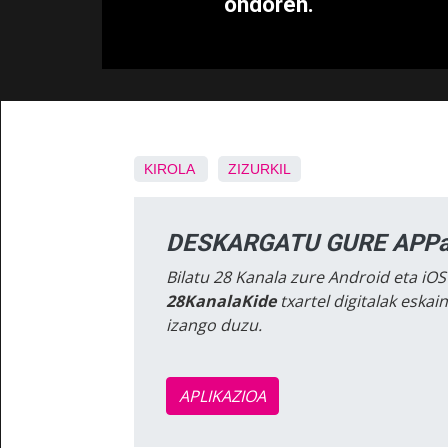
ondoren.
KIROLA
ZIZURKIL
DESKARGATU GURE APPa
Bilatu 28 Kanala zure Android eta iOS
28KanalaKide
txartel digitalak eska
izango duzu.
APLIKAZIOA