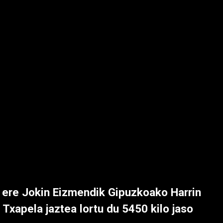
 ere Jokin Eizmendik Gipuzkoako Harrin
Txapela jaztea lortu du 5450 kilo jaso