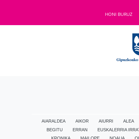
HONI BURUZ
AIARALDEA
AIKOR
AIURRI
ALEA
BEGITU
ERRAN
EUSKALERRIA IRRA
KRONIKA
MAILOPE
NOAUA
O