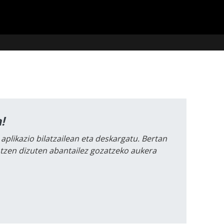
!
 aplikazio bilatzailean eta deskargatu. Bertan
intzen dizuten abantailez gozatzeko aukera