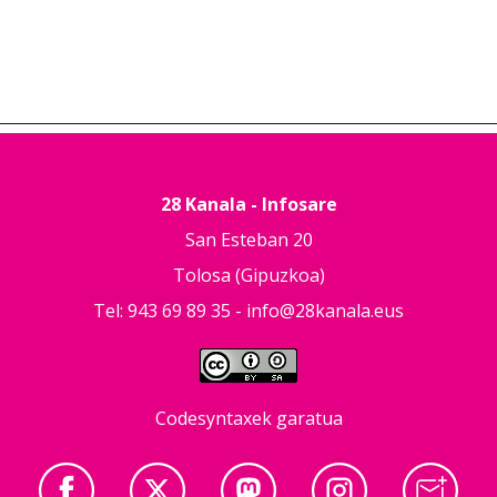
28 Kanala - Infosare
San Esteban 20
Tolosa (Gipuzkoa)
Tel: 943 69 89 35 -
info@28kanala.eus
Codesyntaxek garatua