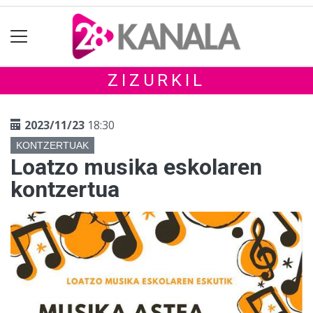
ZIZURKIL
2023/11/23
18:30
KONTZERTUAK
Loatzo musika eskolaren
kontzertua