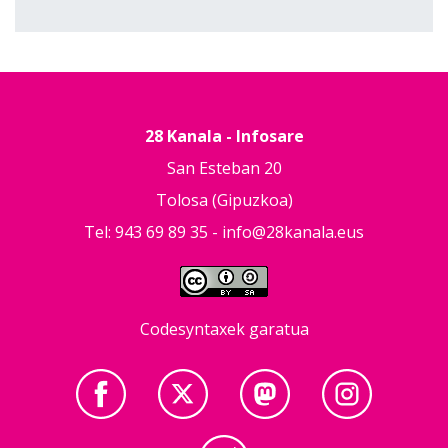
28 Kanala - Infosare
San Esteban 20
Tolosa (Gipuzkoa)
Tel: 943 69 89 35 -
info@28kanala.eus
Codesyntaxek garatua