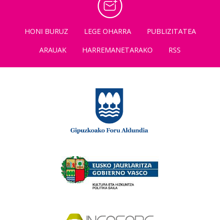
HONI BURUZ
LEGE OHARRA
PUBLIZITATEA
ARAUAK
HARREMANETARAKO
RSS