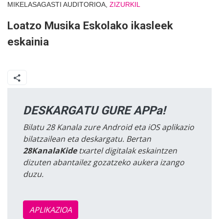
MIKELASAGASTI AUDITORIOA,
ZIZURKIL
Loatzo Musika Eskolako ikasleek
eskainia
DESKARGATU GURE APPa!
Bilatu 28 Kanala zure Android eta iOS aplikazio
bilatzailean eta deskargatu. Bertan
28KanalaKide
txartel digitalak eskaintzen
dizuten abantailez gozatzeko aukera izango
duzu.
APLIKAZIOA