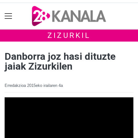
ZIZURKIL
Danborra joz hasi dituzte
jaiak Zizurkilen
Erredakzioa
2015eko irailaren 4a