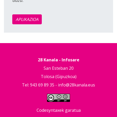
duzu.
APLIKAZIOA
28 Kanala - Infosare
San Esteban 20
Tolosa (Gipuzkoa)
Tel: 943 69 89 35 -
info@28kanala.eus
Codesyntaxek garatua