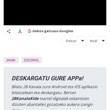
Gehitu gaitzazu Googlen
Entzun
Itzuli
JAIAK
ZIZURKIL
DESKARGATU GURE APPa!
Bilatu 28 Kanala zure Android eta iOS aplikazio
bilatzailean eta deskargatu. Bertan
28KanalaKide
txartel digitalak eskaintzen
dizuten abantailez gozatzeko aukera izango