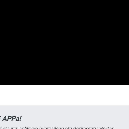
 APPa!
 eta iOS aplikazio bilatzailean eta deskargatu. Bertan