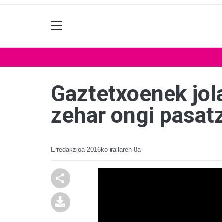
Gaztetxoenek jola
zehar ongi pasat
Erredakzioa
2016ko irailaren 8a