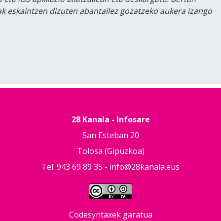
lak eskaintzen dizuten abantailez gozatzeko aukera izango
28 Kanala - Infosare
San Esteban 20
Tolosa (Gipuzkoa)
Tel: 943 69 89 35 -
info@28kanala.eus
Codesyntaxek garatua