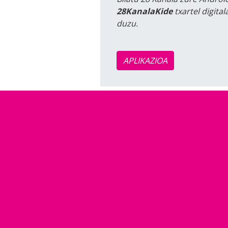
28KanalaKide
txartel digita
duzu.
APLIKAZIOA