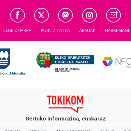
LEGE OHARRA
PUBLIZITATEA
ARAUAK
HARREMANE
Gertuko informazioa, euskaraz