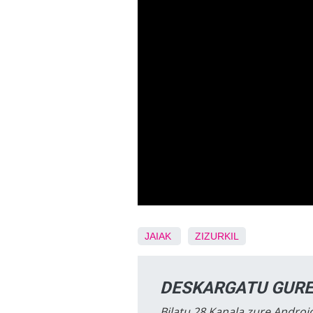
JAIAK
ZIZURKIL
DESKARGATU GURE
Bilatu 28 Kanala zure Android