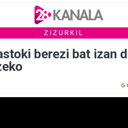
ZIZURKIL
stoki berezi bat izan 
zeko