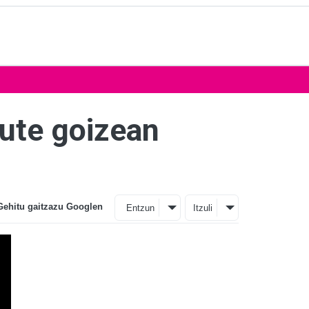
dute goizean
Gehitu gaitzazu Googlen
Entzun
Itzuli