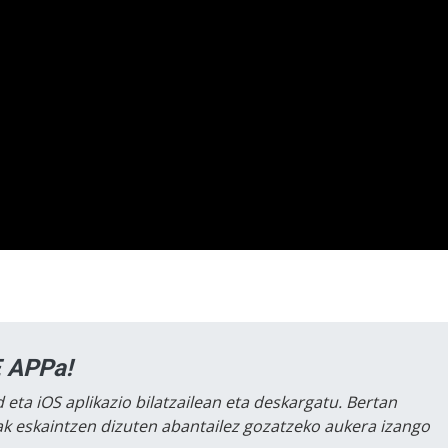
 APPa!
 eta iOS aplikazio bilatzailean eta deskargatu. Bertan
lak eskaintzen dizuten abantailez gozatzeko aukera izango