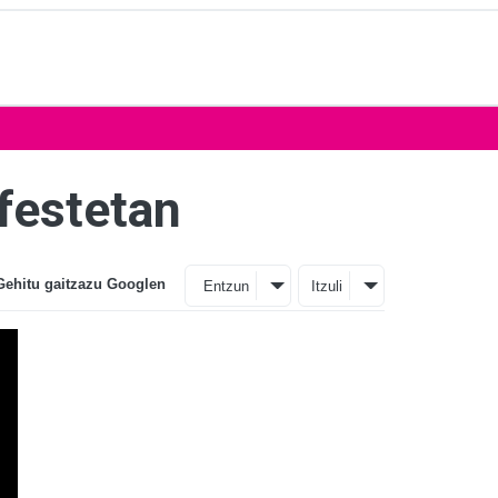
festetan
Gehitu gaitzazu Googlen
Entzun
Itzuli