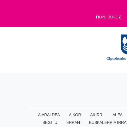
HONI BURUZ
AIARALDEA
AIKOR
AIURRI
ALEA
BEGITU
ERRAN
EUSKALERRIA IRRA