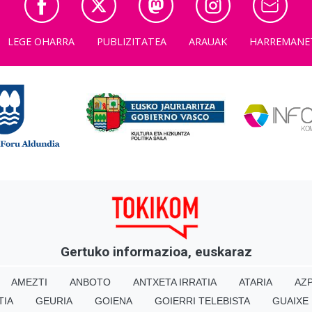
LEGE OHARRA
PUBLIZITATEA
ARAUAK
HARREMANE
Gertuko informazioa, euskaraz
AMEZTI
ANBOTO
ANTXETA IRRATIA
ATARIA
AZP
TIA
GEURIA
GOIENA
GOIERRI TELEBISTA
GUAIXE