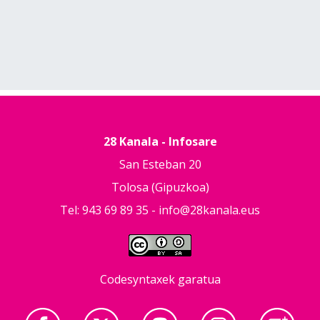
28 Kanala - Infosare
San Esteban 20
Tolosa (Gipuzkoa)
Tel: 943 69 89 35 -
info@28kanala.eus
Codesyntaxek garatua