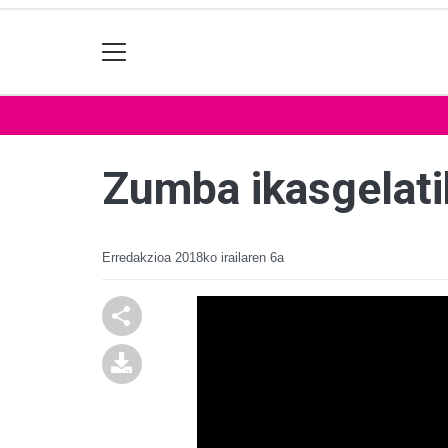
Zumba ikasgelati
Erredakzioa
2018ko irailaren 6a