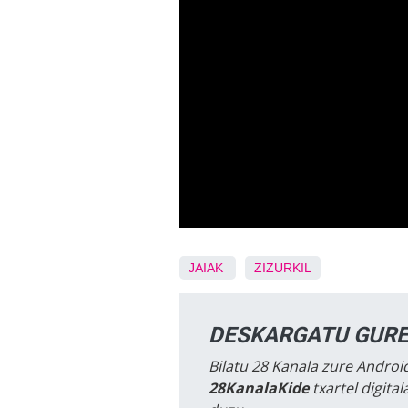
JAIAK
ZIZURKIL
DESKARGATU GURE
Bilatu 28 Kanala zure Android
28KanalaKide
txartel digita