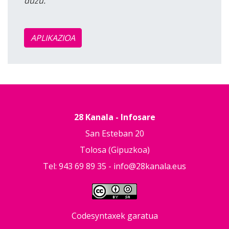
duzu.
APLIKAZIOA
28 Kanala - Infosare
San Esteban 20
Tolosa (Gipuzkoa)
Tel: 943 69 89 35 -
info@28kanala.eus
Codesyntaxek garatua