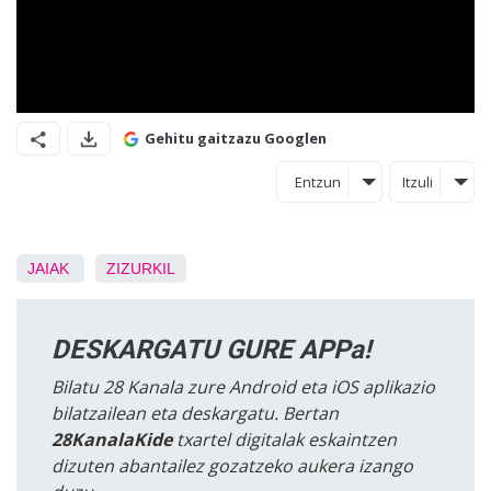
Gehitu gaitzazu Googlen
Entzun
Itzuli
JAIAK
ZIZURKIL
DESKARGATU GURE APPa!
Bilatu 28 Kanala zure Android eta iOS aplikazio
bilatzailean eta deskargatu. Bertan
28KanalaKide
txartel digitalak eskaintzen
dizuten abantailez gozatzeko aukera izango