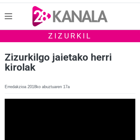
ZIZURKIL
Zizurkilgo jaietako herri
kirolak
Erredakzioa
2018ko abuztuaren 17a