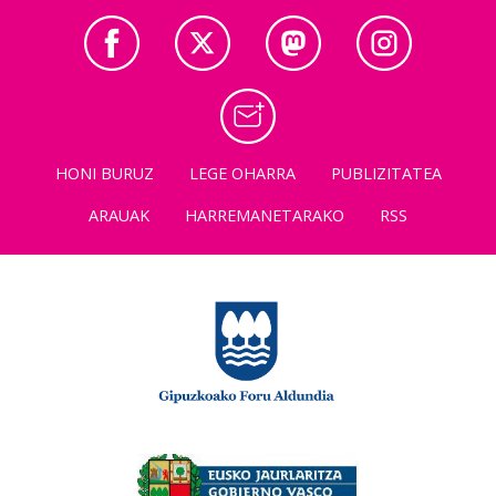
HONI BURUZ
LEGE OHARRA
PUBLIZITATEA
ARAUAK
HARREMANETARAKO
RSS