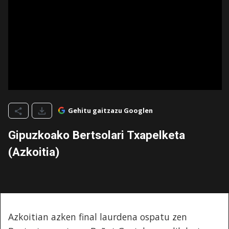
Gehitu gaitzazu Googlen
Gipuzkoako Bertsolari Txapelketa
(Azkoitia)
Azkoitian azken final laurdena ospatu zen