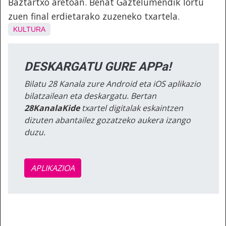
Baztartxo aretoan. Beñat Gaztelumendik lortu
zuen final erdietarako zuzeneko txartela.
KULTURA
DESKARGATU GURE APPa!
Bilatu 28 Kanala zure Android eta iOS aplikazio
bilatzailean eta deskargatu. Bertan
28KanalaKide
txartel digitalak eskaintzen
dizuten abantailez gozatzeko aukera izango
duzu.
APLIKAZIOA