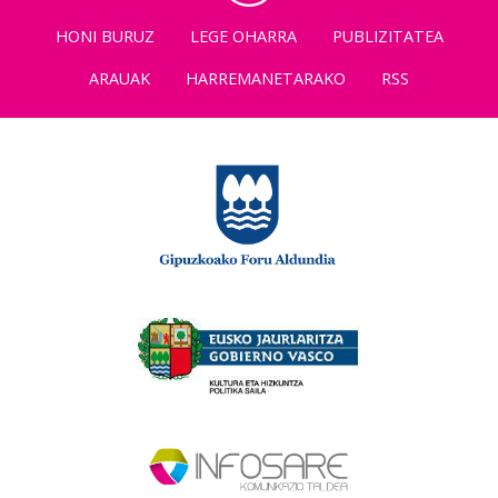
HONI BURUZ
LEGE OHARRA
PUBLIZITATEA
ARAUAK
HARREMANETARAKO
RSS