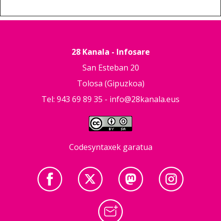
28 Kanala - Infosare
San Esteban 20
Tolosa (Gipuzkoa)
Tel: 943 69 89 35 -
info@28kanala.eus
Codesyntaxek garatua