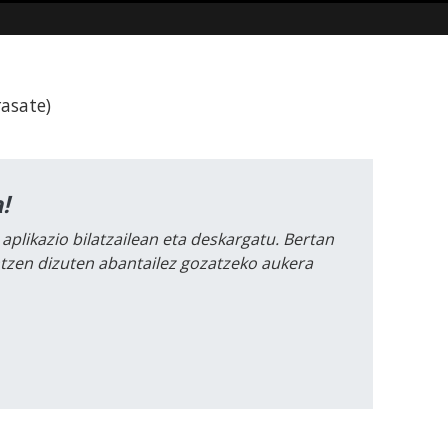
rasate)
!
 aplikazio bilatzailean eta deskargatu. Bertan
intzen dizuten abantailez gozatzeko aukera