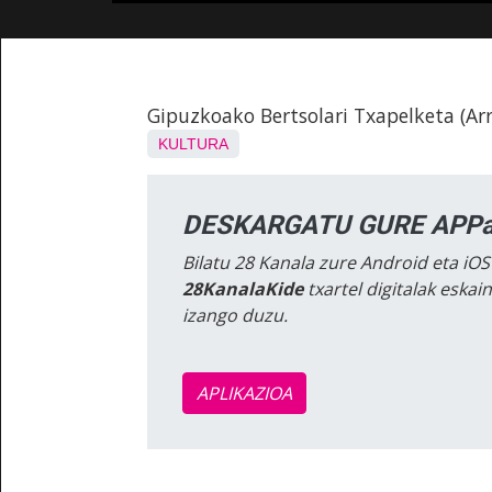
Gipuzkoako Bertsolari Txapelketa (Ar
KULTURA
DESKARGATU GURE APPa
Bilatu 28 Kanala zure Android eta iOS
28KanalaKide
txartel digitalak eska
izango duzu.
APLIKAZIOA