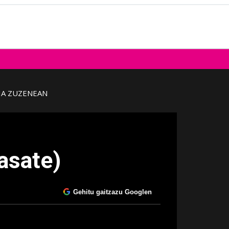
IA ZUZENEAN
asate)
Gehitu gaitzazu Googlen