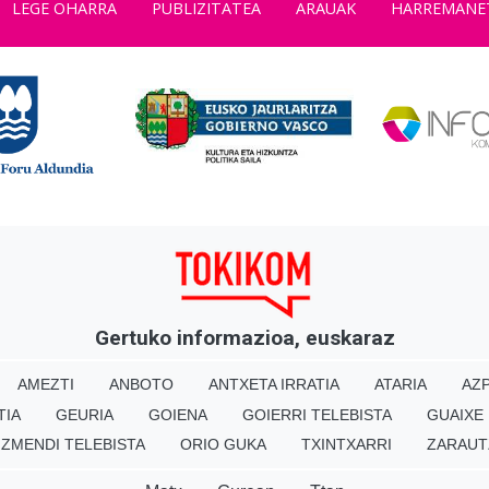
LEGE OHARRA
PUBLIZITATEA
ARAUAK
HARREMANE
Gertuko informazioa, euskaraz
AMEZTI
ANBOTO
ANTXETA IRRATIA
ATARIA
AZP
TIA
GEURIA
GOIENA
GOIERRI TELEBISTA
GUAIXE
IZMENDI TELEBISTA
ORIO GUKA
TXINTXARRI
ZARAUT