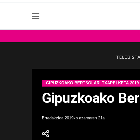
TELEBIST
GIPUZKOAKO BERTSOLARI TXAPELKETA 2019
Gipuzkoako Bert
Erredakzioa
2019ko azaroaren 21a