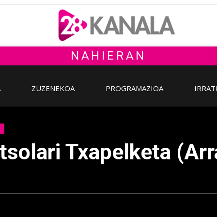
NAHIERAN
A
ZUZENEKOA
PROGRAMAZIOA
IRRAT
solari Txapelketa (Arr