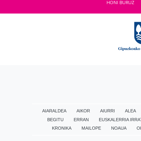
HONI BURUZ
AIARALDEA
AIKOR
AIURRI
ALEA
BEGITU
ERRAN
EUSKALERRIA IRRA
KRONIKA
MAILOPE
NOAUA
O