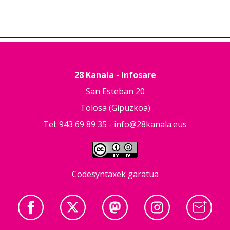
28 Kanala - Infosare
San Esteban 20
Tolosa (Gipuzkoa)
Tel: 943 69 89 35 -
info@28kanala.eus
Codesyntaxek garatua