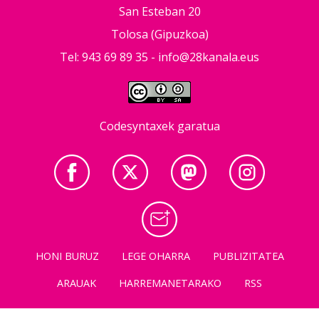
San Esteban 20
Tolosa (Gipuzkoa)
Tel: 943 69 89 35 -
info@28kanala.eus
Codesyntaxek garatua
HONI BURUZ
LEGE OHARRA
PUBLIZITATEA
ARAUAK
HARREMANETARAKO
RSS