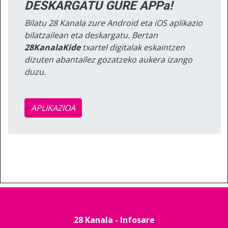
DESKARGATU GURE APPa!
Bilatu 28 Kanala zure Android eta iOS aplikazio
bilatzailean eta deskargatu. Bertan
28KanalaKide
txartel digitalak eskaintzen
dizuten abantailez gozatzeko aukera izango
duzu.
APLIKAZIOA
28 Kanala - Infosare