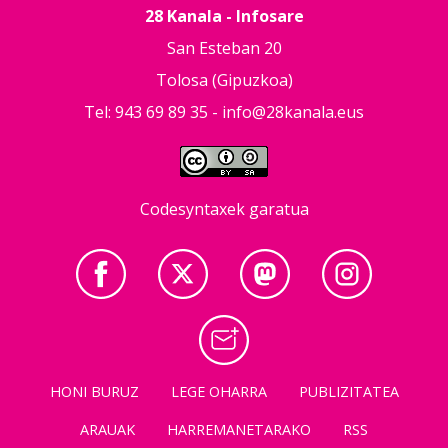
28 Kanala - Infosare
San Esteban 20
Tolosa (Gipuzkoa)
Tel: 943 69 89 35 -
info@28kanala.eus
Codesyntaxek garatua
HONI BURUZ
LEGE OHARRA
PUBLIZITATEA
ARAUAK
HARREMANETARAKO
RSS