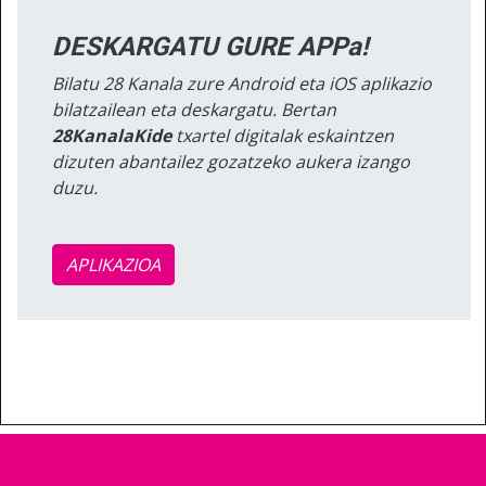
DESKARGATU GURE APPa!
Bilatu 28 Kanala zure Android eta iOS aplikazio
bilatzailean eta deskargatu. Bertan
28KanalaKide
txartel digitalak eskaintzen
dizuten abantailez gozatzeko aukera izango
duzu.
APLIKAZIOA