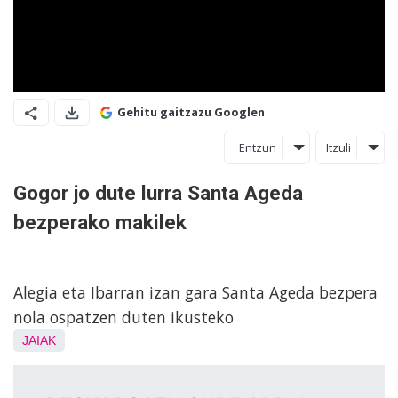
Gehitu gaitzazu Googlen
Entzun
Itzuli
Gogor jo dute lurra Santa Ageda
bezperako makilek
Alegia eta Ibarran izan gara Santa Ageda bezpera
nola ospatzen duten ikusteko
JAIAK