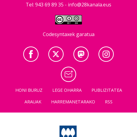
Tel: 943 69 89 35 -
info@28kanala.eus
Codesyntaxek garatua
HONI BURUZ
LEGE OHARRA
PUBLIZITATEA
ARAUAK
HARREMANETARAKO
RSS