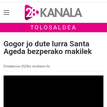
TOLOSALDEA
Gogor jo dute lurra Santa
Ageda bezperako makilek
Erredakzioa
2023ko otsailaren 6a