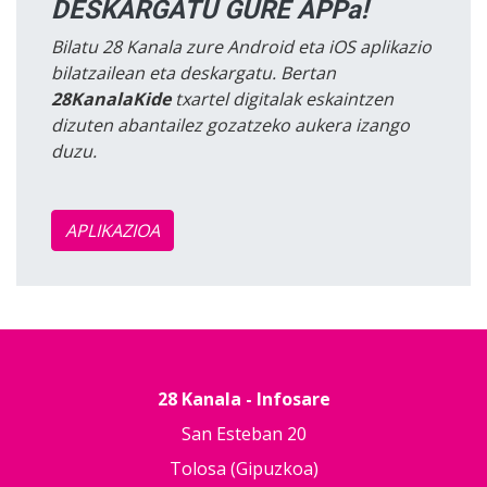
DESKARGATU GURE APPa!
Bilatu 28 Kanala zure Android eta iOS aplikazio
bilatzailean eta deskargatu. Bertan
28KanalaKide
txartel digitalak eskaintzen
dizuten abantailez gozatzeko aukera izango
duzu.
APLIKAZIOA
28 Kanala - Infosare
San Esteban 20
Tolosa (Gipuzkoa)