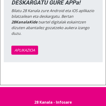
DESKARGATU GURE APPa!
Bilatu 28 Kanala zure Android eta iOS aplikazio
bilatzailean eta deskargatu. Bertan
28KanalaKide
txartel digitalak eskaintzen
dizuten abantailez gozatzeko aukera izango
duzu.
APLIKAZIOA
28 Kanala - Infosare