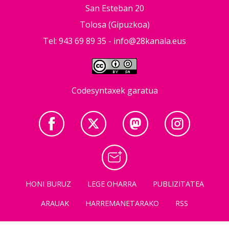
San Esteban 20
Tolosa (Gipuzkoa)
Tel: 943 69 89 35 -
info@28kanala.eus
Codesyntaxek garatua
HONI BURUZ
LEGE OHARRA
PUBLIZITATEA
ARAUAK
HARREMANETARAKO
RSS