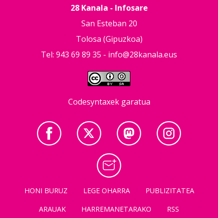
28 Kanala - Infosare
San Esteban 20
Tolosa (Gipuzkoa)
Tel: 943 69 89 35 -
info@28kanala.eus
Codesyntaxek garatua
HONI BURUZ
LEGE OHARRA
PUBLIZITATEA
ARAUAK
HARREMANETARAKO
RSS