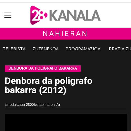
NAHIERAN
TELEBISTA
ZUZENEKOA
PROGRAMAZIOA
IRRATIA Z
DENBORA DA POLIGRAFO BAKARRA
Denbora da poligrafo
bakarra (2012)
Erredakzioa
2022ko apirilaren 7a