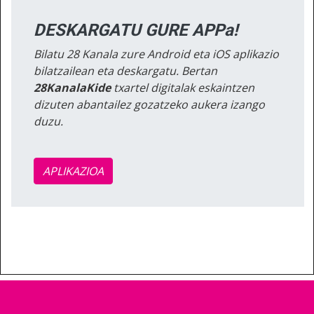
DESKARGATU GURE APPa!
Bilatu 28 Kanala zure Android eta iOS aplikazio
bilatzailean eta deskargatu. Bertan
28KanalaKide
txartel digitalak eskaintzen
dizuten abantailez gozatzeko aukera izango
duzu.
APLIKAZIOA