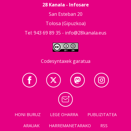
28 Kanala - Infosare
San Esteban 20
Tolosa (Gipuzkoa)
Tel: 943 69 89 35 -
info@28kanala.eus
Codesyntaxek garatua
HONI BURUZ
LEGE OHARRA
PUBLIZITATEA
ARAUAK
HARREMANETARAKO
RSS