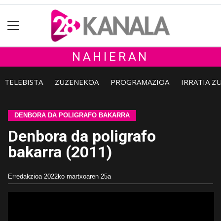
NAHIERAN
TELEBISTA
ZUZENEKOA
PROGRAMAZIOA
IRRATIA Z
DENBORA DA POLIGRAFO BAKARRA
Denbora da poligrafo
bakarra (2011)
Erredakzioa
2022ko martxoaren 25a