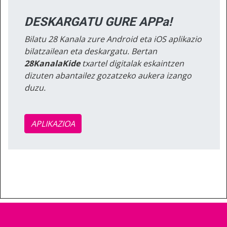
DESKARGATU GURE APPa!
Bilatu 28 Kanala zure Android eta iOS aplikazio
bilatzailean eta deskargatu. Bertan
28KanalaKide
txartel digitalak eskaintzen
dizuten abantailez gozatzeko aukera izango
duzu.
APLIKAZIOA