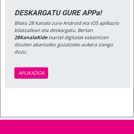
DESKARGATU GURE APPa!
Bilatu 28 Kanala zure Android eta iOS aplikazio
bilatzailean eta deskargatu. Bertan
28KanalaKide
txartel digitalak eskaintzen
dizuten abantailez gozatzeko aukera izango
duzu.
APLIKAZIOA