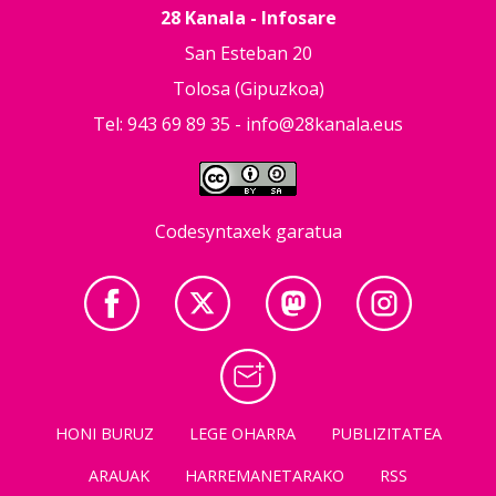
28 Kanala - Infosare
San Esteban 20
Tolosa (Gipuzkoa)
Tel: 943 69 89 35 -
info@28kanala.eus
Codesyntaxek garatua
HONI BURUZ
LEGE OHARRA
PUBLIZITATEA
ARAUAK
HARREMANETARAKO
RSS