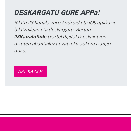
DESKARGATU GURE APPa!
Bilatu 28 Kanala zure Android eta iOS aplikazio
bilatzailean eta deskargatu. Bertan
28KanalaKide
txartel digitalak eskaintzen
dizuten abantailez gozatzeko aukera izango
duzu.
APLIKAZIOA