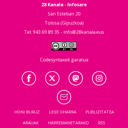
28 Kanala - Infosare
San Esteban 20
Tolosa (Gipuzkoa)
Tel: 943 69 89 35 -
info@28kanala.eus
Codesyntaxek garatua
HONI BURUZ
LEGE OHARRA
PUBLIZITATEA
ARAUAK
HARREMANETARAKO
RSS