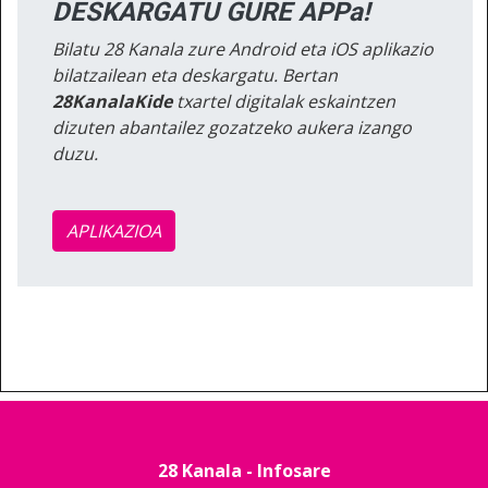
DESKARGATU GURE APPa!
Bilatu 28 Kanala zure Android eta iOS aplikazio
bilatzailean eta deskargatu. Bertan
28KanalaKide
txartel digitalak eskaintzen
dizuten abantailez gozatzeko aukera izango
duzu.
APLIKAZIOA
28 Kanala - Infosare