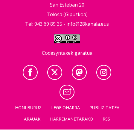
San Esteban 20
Tolosa (Gipuzkoa)
Tel: 943 69 89 35 -
info@28kanala.eus
Codesyntaxek garatua
HONI BURUZ
LEGE OHARRA
PUBLIZITATEA
ARAUAK
HARREMANETARAKO
RSS