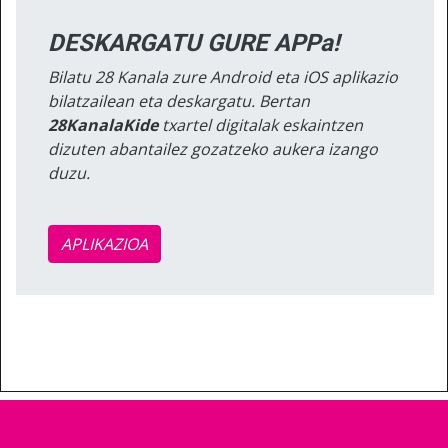
DESKARGATU GURE APPa!
Bilatu 28 Kanala zure Android eta iOS aplikazio
bilatzailean eta deskargatu. Bertan
28KanalaKide
txartel digitalak eskaintzen
dizuten abantailez gozatzeko aukera izango
duzu.
APLIKAZIOA