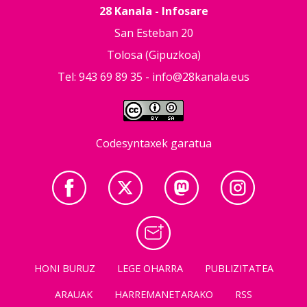
28 Kanala - Infosare
San Esteban 20
Tolosa (Gipuzkoa)
Tel: 943 69 89 35 -
info@28kanala.eus
Codesyntaxek garatua
HONI BURUZ
LEGE OHARRA
PUBLIZITATEA
ARAUAK
HARREMANETARAKO
RSS