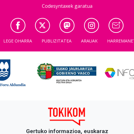
Codesyntaxek garatua
LEGE OHARRA
PUBLIZITATEA
ARAUAK
HARREMANE
Gertuko informazioa, euskaraz