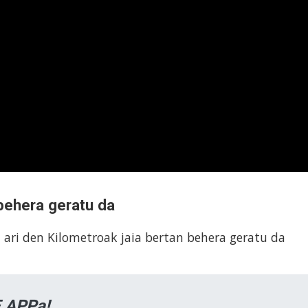
behera geratu da
ari den Kilometroak jaia bertan behera geratu da
 APPa!