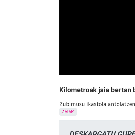
Kilometroak jaia bertan 
Zubimusu ikastola antolatzen 
JAIAK
DESKARGATU GURE