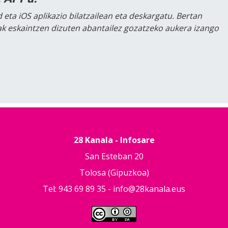
 eta iOS aplikazio bilatzailean eta deskargatu. Bertan
lak eskaintzen dizuten abantailez gozatzeko aukera izango
28 Kanala - Infosare
San Esteban 20
Tolosa (Gipuzkoa)
Tel: 943 69 89 35 -
info@28kanala.eus