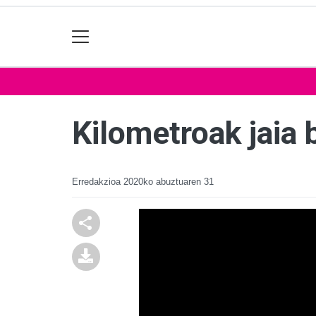
Kilometroak jaia 
Erredakzioa
2020ko abuztuaren 31