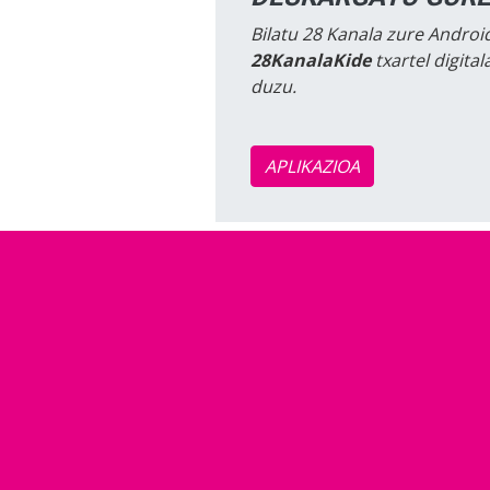
Bilatu 28 Kanala zure Android
28KanalaKide
txartel digita
duzu.
APLIKAZIOA