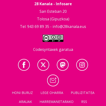
28 Kanala - Infosare
San Esteban 20
Tolosa (Gipuzkoa)
Tel: 943 69 89 35 -
info@28kanala.eus
Codesyntaxek garatua
HONI BURUZ
LEGE OHARRA
PUBLIZITATEA
ARAUAK
HARREMANETARAKO
RSS