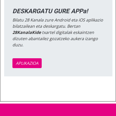
DESKARGATU GURE APPa!
Bilatu 28 Kanala zure Android eta iOS aplikazio
bilatzailean eta deskargatu. Bertan
28KanalaKide
txartel digitalak eskaintzen
dizuten abantailez gozatzeko aukera izango
duzu.
APLIKAZIOA